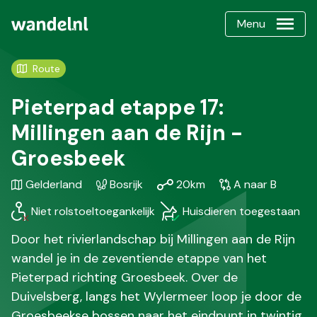
Menu
Route
Pieterpad etappe 17:
Millingen aan de Rijn -
Groesbeek
Gebied
Karakteristiek
Afstand
Soort
Gelderland
Bosrijk
20km
A naar B
/
wandeling
Niet rolstoeltoegankelijk
Huisdieren toegestaan
Regio
Door het rivierlandschap bij Millingen aan de Rijn
wandel je in de zeventiende etappe van het
Pieterpad richting Groesbeek. Over de
Duivelsberg, langs het Wylermeer loop je door de
Groesbeekse bossen naar het eindpunt in twintig