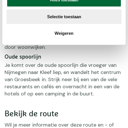
De etappe voert verder door de bossen en komt
langs de Canadese Begraafplaats. Hier liggen
Selectie toestaan
ruim 2600 Canadese soldaten die bij de
bevrijding van dit gebied in 1944/45 hier
overleden. Langzaamaan loop je richting
Weigeren
Groesbeek, via smalle paadjes langs akkers en
door woonwijken.
Oude spoorlijn
Je komt over de oude spoorlijn die vroeger van
Nijmegen naar Kleef liep, en wandelt het centrum
van Groesbeek in. Strijk neer bij een van de vele
restaurants en cafés en overnacht in een van de
hotels of op een camping in de buurt.
Bekijk de route
Wil je meer informatie over deze route en - of