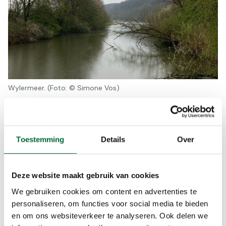
Wylermeer. (Foto: © Simone Vos)
Wylermeer
Laat Zyfflich achter je en loop langs het
Toestemming
Details
Over
Wylermeer, een langgerekt meer, vroeger een
Rijnstrang en nu meer een recreatief gebied.
Wanneer je de Nieuwe Rijksweg hebt
Deze website maakt gebruik van cookies
overgestoken, ben je weer in Nederland
aangekomen. De tocht gaat verder richting de
We gebruiken cookies om content en advertenties te
personaliseren, om functies voor social media te bieden
Duivelsberg, een pittige klim van 72 meter
en om ons websiteverkeer te analyseren. Ook delen we
omhoog, om uiteindelijk bij Pannenkoekenhuis De