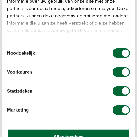
informatie over uw gebruik van onze site met onze
Duivelsberg uit te komen. Leuk om even te
partners voor social media, adverteren en analyse. Deze
pauzeren.
partners kunnen deze gegevens combineren met andere
informatie die u aan ze heeft verstrekt of die ze hebben
verzameld op basis van uw gebruik van hun services.
Toestemmingsselectie
Noodzakelijk
Voorkeuren
Statistieken
Marketing
Airborn Market Garden. (Foto: © Simone Vos)
Airborn Market Garden
Alles toestaan