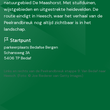
natuurgebied De Maashorst. Met stuifduinen,
wijstgebieden en uitgestrekte heidevelden. De
route eindigt in Heesch, waar het verhaal van de
Peelrandbreuk nog altijd zichtbaar is in het
landschap.
Startpunt
N
parkeerplaats Bedafse Bergen
a
S
Schansweg 3A
a
t
P
P
5406 TP
Bedaf
m
r
o
l
a
s
a
Links en rechts van de Peelrandbreuk etappe 9: Van Bedaf naar
a
t
a
Heesch. (Foto: © Joe Riederer van Getty Images)
t
c
t
o
s
d
e