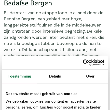
Bedafse Bergen
Bij de start van de etappe loop je al snel door de
Bedafse Bergen, een gebied met hoge,
langgerekte stuifduinen die in de middeleeuwen
zijn ontstaan door intensieve begrazing. De kale
zandgronden werden later beplant met eiken, die
nu als knoestige stobben bovenop de duinen te
zien zijn. Dit landschap voelt tijdloos aan, met
oude sporen van menselijke activiteit. De naam
Bedaf verwijst naar het Oud-Nederlandse 'bet af',
wat ‘ver weg’ betekent – een passend beginpunt
voor een route die je terugvoert naar de natuur.
Toestemming
Details
Over
Deze website maakt gebruik van cookies
We gebruiken cookies om content en advertenties te
personaliseren, om functies voor social media te bieden