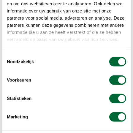
en om ons websiteverkeer te analyseren. Ook delen we
informatie over uw gebruik van onze site met onze
partners voor social media, adverteren en analyse. Deze
partners kunnen deze gegevens combineren met andere
informatie die u aan ze heeft verstrekt of die ze hebben
verzameld op basis van uw gebruik van hun services.
Toestemmingsselectie
Beekdal Venloop en weidebeekjuffer. (Foto: © Paul_Cooper van
Noodzakelijk
Getty Images)
Beekdal Venloop
Voorkeuren
Verderop wandel je door het beekdal van de
Venloop, een uniek wijstgebied gevormd door de
Statistieken
Mellebreuk en Hoevense breuk. Hier ontspringt de
Venloop, een kronkelende beek die wordt gevoed
Marketing
door mineraalrijk kwelwater. Dankzij natuurherstel
slingert de beek nu weer zoals vroeger door het