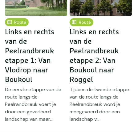
Route
Route
Links en rechts
Links en rechts
L
van de
van de
v
Peelrandbreuk
Peelrandbreuk
etappe 1: Van
etappe 2: Van
e
Vlodrop naar
Boukoul naar
R
Boukoul
Roggel
V
w
De eerste etappe van de
Tijdens de tweede etappe
e
route langs de
van de route langs de
d
Peelrandbreuk voert je
Peelrandbreuk word je
door een gevarieerd
meegevoerd door een
landschap van maar...
landschap v...