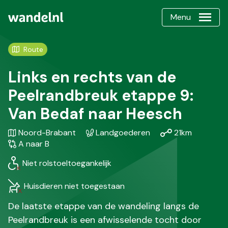
Menu
Route
Links en rechts van de
Peelrandbreuk etappe 9:
Van Bedaf naar Heesch
Gebied
Karakteristiek
Afstand
Soort
Noord-Brabant
Landgoederen
21km
/
wandel
A naar B
Regio
Niet rolstoeltoegankelijk
Huisdieren niet toegestaan
De laatste etappe van de wandeling langs de
Peelrandbreuk is een afwisselende tocht door