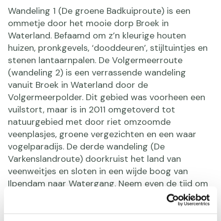
Wandeling 1 (De groene Badkuiproute) is een
ommetje door het mooie dorp Broek in
Waterland. Befaamd om z’n kleurige houten
huizen, pronkgevels, ‘dooddeuren’, stijltuintjes en
stenen lantaarnpalen. De Volgermeerroute
(wandeling 2) is een verrassende wandeling
vanuit Broek in Waterland door de
Volgermeerpolder. Dit gebied was voorheen een
vuilstort, maar is in 2011 omgetoverd tot
natuurgebied met door riet omzoomde
veenplasjes, groene vergezichten en een waar
vogelparadijs. De derde wandeling (De
Varkenslandroute) doorkruist het land van
veenweitjes en sloten in een wijde boog van
Ilpendam naar Watergang. Neem even de tijd om
vogels te spotten vanaf de ringdijk. Kieviten,
kluten en tureluurs zwieren sierlijk door de lucht.