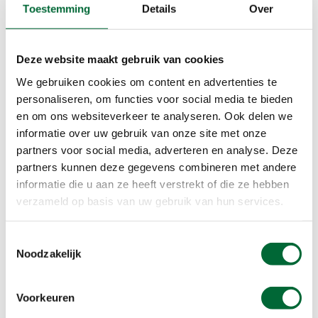
Toestemming
Details
Over
Deze website maakt gebruik van cookies
We gebruiken cookies om content en advertenties te
personaliseren, om functies voor social media te bieden
en om ons websiteverkeer te analyseren. Ook delen we
informatie over uw gebruik van onze site met onze
partners voor social media, adverteren en analyse. Deze
partners kunnen deze gegevens combineren met andere
informatie die u aan ze heeft verstrekt of die ze hebben
verzameld op basis van uw gebruik van hun services.
Wilgenroosjes langs het wandelpad, foto: Uitgeverij Elmar
Toestemmingsselectie
Op de Fort Spijkerboorroute (wandeling 4) zie je
Noodzakelijk
de strak verkavelde polder, die al snel na het
droogmalen in 1612 een groot agrarisch succes
Voorkeuren
was, mede dankzij de uitstekende grond. In de