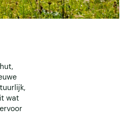
hut,
ieuwe
uurlijk,
it wat
ervoor