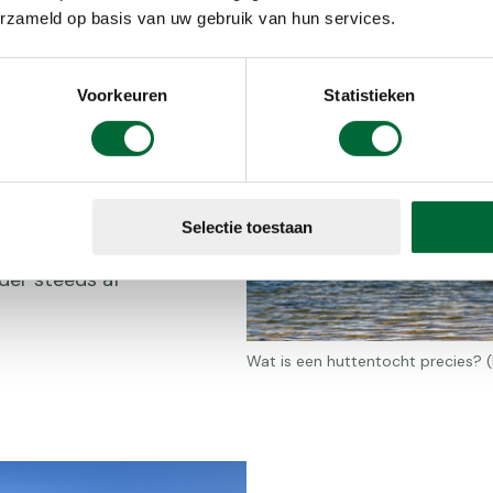
erzameld op basis van uw gebruik van hun services.
Voorkeuren
Statistieken
 van berghut
en hotel of
gs je route.
eden een bed,
mogelijk om
Selectie toestaan
 Het grote
nder steeds af
Wat is een huttentocht precies? 