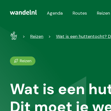
Agenda
Routes
Reizen
Hoofdnavigatie
Wandel
Reizen
Wat is een huttentocht? D
-
Home
Reizen
Wat is een hu
Dit moet je we