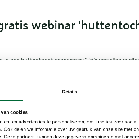
gratis webinar 'huttentoc
oe je een huttentocht organiseert? We vertellen je alle
binar.
Vul onderstaand formulier in
en ontvang de link d
Details
 van cookies
ent en advertenties te personaliseren, om functies voor social
. Ook delen we informatie over uw gebruik van onze site met on
e. Deze partners kunnen deze gegevens combineren met andere i