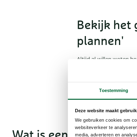
Bekijk het 
plannen'
Altijd al willen weten h
moet weten in onze we
inbox.
Toestemming
Deze website maakt gebruik
We gebruiken cookies om cont
websiteverkeer te analyseren
Wat is een huttentocht
media, adverteren en analys