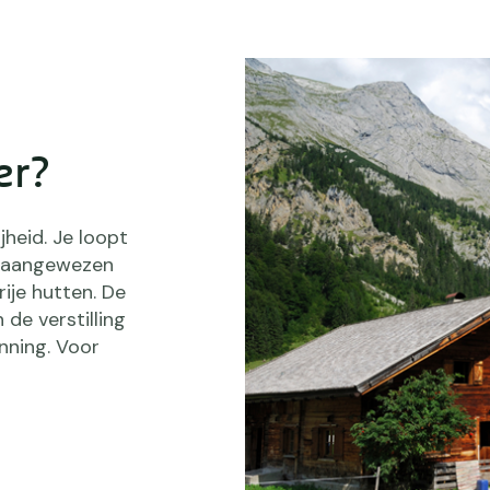
er?
jheid. Je loopt
nt aangewezen
rije hutten. De
 de verstilling
nning. Voor