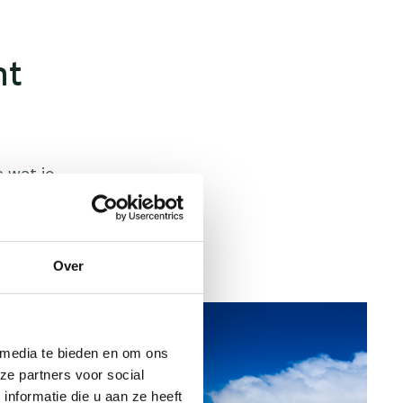
ht
s wat je
irect in je
Over
 media te bieden en om ons
ze partners voor social
nformatie die u aan ze heeft