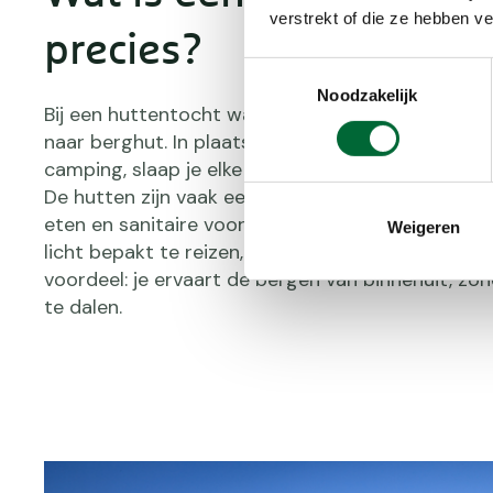
verstrekt of die ze hebben v
precies?
Toestemmingsselectie
Noodzakelijk
Bij een huttentocht wandel je in meerdere dagen
naar berghut. In plaats van terug te keren naar e
camping, slaap je elke nacht in een andere hut lan
De hutten zijn vaak eenvoudig ingericht maar bi
eten en sanitaire voorzieningen. Dat maakt het 
Weigeren
licht bepakt te reizen, zonder tent of kookgerei.
voordeel: je ervaart de bergen van binnenuit, zo
te dalen.