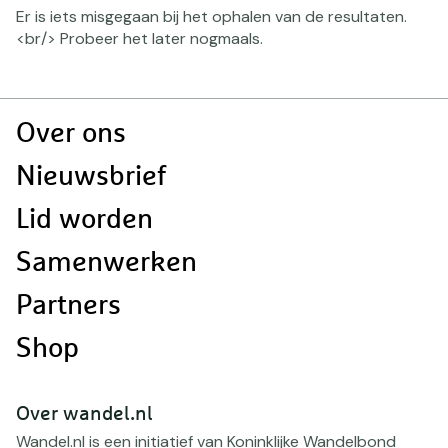
Gefilterd
Er is iets misgegaan bij het ophalen van de resultaten.
op:
<br/> Probeer het later nogmaals.
Paginering
navigatie
Doormat
Over ons
navigatie
Nieuwsbrief
Lid worden
Samenwerken
Partners
Shop
Over wandel.nl
Wandel.nl is een initiatief van Koninklijke Wandelbond