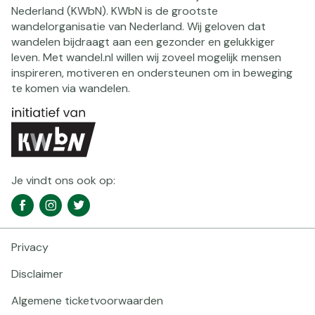
Nederland (KWbN). KWbN is de grootste
wandelorganisatie van Nederland. Wij geloven dat
wandelen bijdraagt aan een gezonder en gelukkiger
leven. Met wandel.nl willen wij zoveel mogelijk mensen
inspireren, motiveren en ondersteunen om in beweging
te komen via wandelen.
Je vindt ons ook op:
Social
Facebook
Instagram
Twitter
media
navigatie
Privacy
Footer
navigatie
Disclaimer
Algemene ticketvoorwaarden