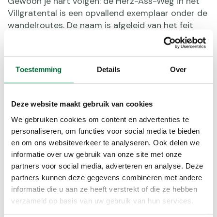
Gewoon je hart volgen: de Herz-Ass-Weg in het
Villgratental is een opvallend exemplaar onder de
wandelroutes. De naam is afgeleid van het feit
dat de 50 bergtoppen die het dal omsluiten van
bovenaf gezien de vorm van een hart hebben.
Dagetappes
Toestemming
Details
Over
De route is verdeeld in 5 dagetappes.
Bergwandelaars met een uitstekende lichamelijke
Deze website maakt gebruik van cookies
conditie wandelen van bergtop naar bergtop; wie
We gebruiken cookies om content en advertenties te
het liever wat rustiger aan doet, kiest gewoon de
personaliseren, om functies voor social media te bieden
eenvoudigere versie van de route en geniet zo
en om ons websiteverkeer te analyseren. Ook delen we
toch volop van de natuur.
informatie over uw gebruik van onze site met onze
partners voor social media, adverteren en analyse. Deze
Tips
partners kunnen deze gegevens combineren met andere
informatie die u aan ze heeft verstrekt of die ze hebben
De Osttirol Glockner-Dolomiten Card: deze
verzameld op basis van uw gebruik van hun services.
card combineert 26 attracties op een