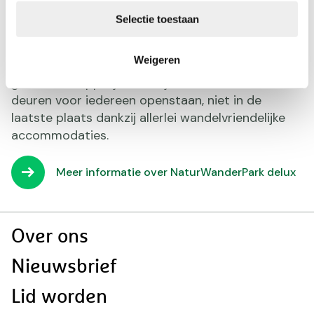
paden, want meidoorn en maïspapaver,
Selectie toestaan
korenbloemen of zelfs zeldzame orchideeën
bieden volop voedsel voor insecten.
Weigeren
Duitsland en Luxemburg delen een
gemeenschappelijk natuurjuweel waarvan de
deuren voor iedereen openstaan, niet in de
laatste plaats dankzij allerlei wandelvriendelijke
accommodaties.
Meer informatie over NaturWanderPark delux
Doormat
Over ons
navigatie
Nieuwsbrief
Lid worden