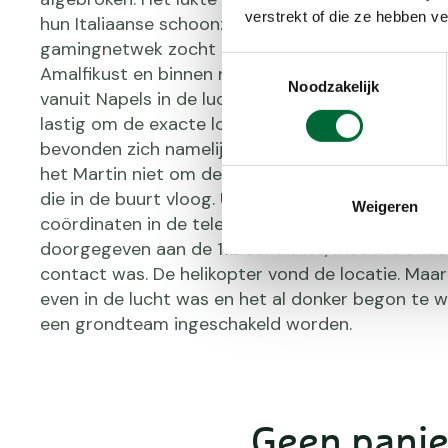
verstrekt of die ze hebben v
hun Italiaanse schoonzoon Matteo in Nederland. V
gamingnetwek zocht hij contact met connecties
Toestemmingsselectie
Amalfikust en binnen no-time had hij een redding
Noodzakelijk
vanuit Napels in de lucht. Het bleek voor de heli
lastig om de exacte locatie te vinden. Ingrid en 
bevonden zich namelijk in het bos. Ook in open g
het Martin niet om de aandacht van de helikopte
die in de buurt vloog. Uiteindelijk gaf het aflezen
Weigeren
coördinaten in de telefoon de doorslag. Deze w
doorgegeven aan de 112 centralist, met wie ond
contact was. De helikopter vond de locatie. Maar
even in de lucht was en het al donker begon te 
een grondteam ingeschakeld worden.
Geen pani