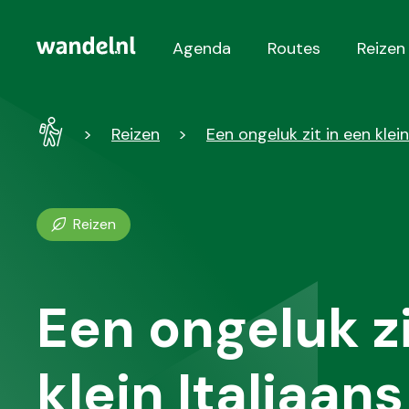
Agenda
Routes
Reizen
Hoofdnavigatie
Wandel
Reizen
Een ongeluk zit in een klein
-
Home
Reizen
Een ongeluk zi
klein Italiaan