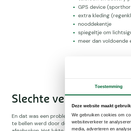
GPS device (sporthor
extra kleding (regenkle
nooddekentje
spiegeltje om lichtsi
meer dan voldoende e
Toestemming
Slechte verbinding
Deze website maakt gebruik
We gebruiken cookies om cont
En dat was een probleem. De eerste poging van 
websiteverkeer te analyseren
te bellen werd door de slechte verbinding in de 
media, adverteren en analys
afgebroken. Het lukte ze echter wel om contact