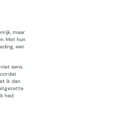
nrijk, maar
en. Met hun
eding, een
niet eens.
doordat
at ik dan
uitgezette
Ik had