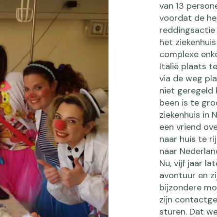
van 13 persone
voordat de hel
reddingsactie 
het ziekenhuis
complexe enke
Italië plaats 
via de weg pl
niet geregeld 
been is te groo
ziekenhuis in 
een vriend ov
naar huis te ri
naar Nederland
Nu, vijf jaar l
avontuur en zi
bijzondere m
zijn contactg
sturen. Dat we