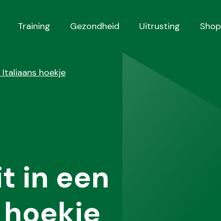
Training
Gezondheid
Uitrusting
Shop
 Italiaans hoekje
t in een
s hoekje