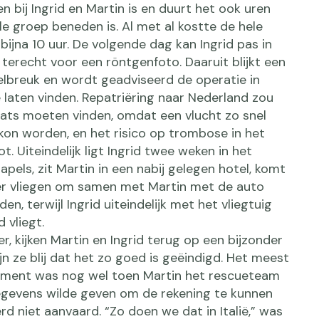
n bij Ingrid en Martin is en duurt het ook uren
e groep beneden is. Al met al kostte de hele
bijna 10 uur. De volgende dag kan Ingrid pas in
 terecht voor een röntgenfoto. Daaruit blijkt een
lbreuk en wordt geadviseerd de operatie in
te laten vinden. Repatriëring naar Nederland zou
aats moeten vinden, omdat een vlucht zo snel
kon worden, en het risico op trombose in het
t. Uiteindelijk ligt Ingrid twee weken in het
Napels, zit Martin in een nabij gelegen hotel, komt
er vliegen om samen met Martin met de auto
jden, terwijl Ingrid uiteindelijk met het vliegtuig
 vliegt.
ater, kijken Martin en Ingrid terug op een bijzonder
jn ze blij dat het zo goed is geëindigd. Het meest
oment was nog wel toen Martin het rescueteam
egevens wilde geven om de rekening te kunnen
rd niet aanvaard. “Zo doen we dat in Italië,” was