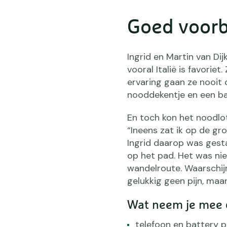
Goed voorb
Ingrid en Martin van Dij
vooral Italië is favori
ervaring gaan ze nooit 
nooddekentje en een ba
En toch kon het noodlot
“Ineens zat ik op de gr
Ingrid daarop was gesta
op het pad. Het was ni
wandelroute. Waarschijn
gelukkig geen pijn, maar
Wat neem je mee 
telefoon en battery