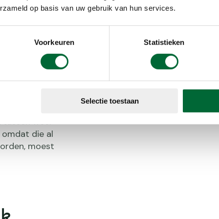
erzameld op basis van uw gebruik van hun services.
ia zijn
 aan de
shelikopter
Voorkeuren
Statistieken
kopter nogal
Martin
ebied lukte
Ingrid tijdens haar wandelvakantie
r te trekken
 van de
Selectie toestaan
erden
ertussen weer
 omdat die al
worden, moest
ek