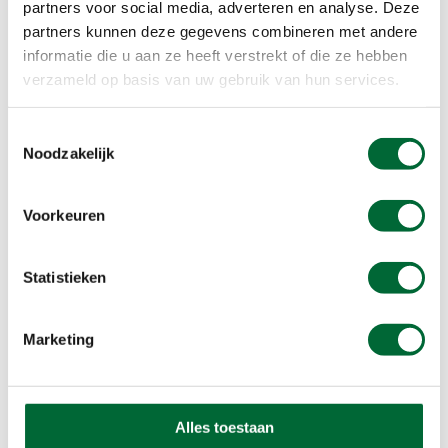
partners voor social media, adverteren en analyse. Deze
partners kunnen deze gegevens combineren met andere
informatie die u aan ze heeft verstrekt of die ze hebben
verzameld op basis van uw gebruik van hun services.
Toestemmingsselectie
Noodzakelijk
Voorkeuren
Statistieken
Foto: Sebastian Keßler / Kulturbetrieb der Stadt Arnstadt
5. Van Bach naar Goethe
Marketing
Deze 24 kilometer lange route neemt je mee in
het leven van twee Duitse grootheden: Bach en
Goethe. De wandelroute begint in Arnstadt, waar
Alles toestaan