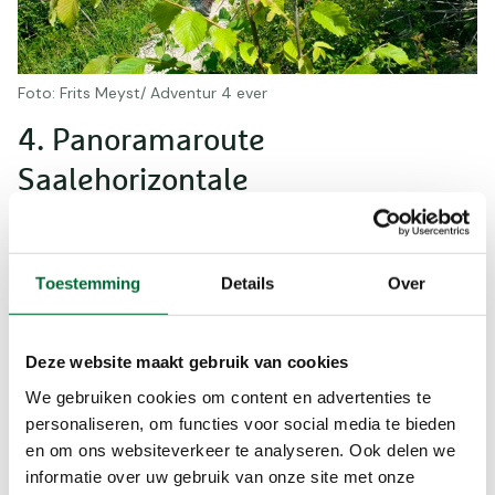
Foto: Frits Meyst/ Adventur 4 ever
4. Panoramaroute
Saalehorizontale
Deze wandeltocht met een gemiddelde
moeilijkheidsgraad belooft 70 kilometer aan puur
wandelplezier. Op smalle paden loopt deze route
Toestemming
Details
Over
langs steile kalksteenhellingen en biedt het
spectaculaire uitzichten op het afwisselende
landschap van de Saalevallei, de kleine dorpjes,
Deze website maakt gebruik van cookies
burchten, kastelen maar ook de universiteitsstad
We gebruiken cookies om content en advertenties te
Jena. Vooral de Dornburger kastelen zijn een
personaliseren, om functies voor social media te bieden
echte highlight op deze route.
en om ons websiteverkeer te analyseren. Ook delen we
informatie over uw gebruik van onze site met onze