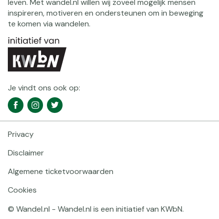
leven. Met wandel.nl willen wij zoveel mogelijk mensen
inspireren, motiveren en ondersteunen om in beweging
te komen via wandelen.
Je vindt ons ook op:
Social
Facebook
Instagram
Twitter
media
navigatie
Privacy
Footer
navigatie
Disclaimer
Algemene ticketvoorwaarden
Cookies
© Wandel.nl - Wandel.nl is een initiatief van KWbN.