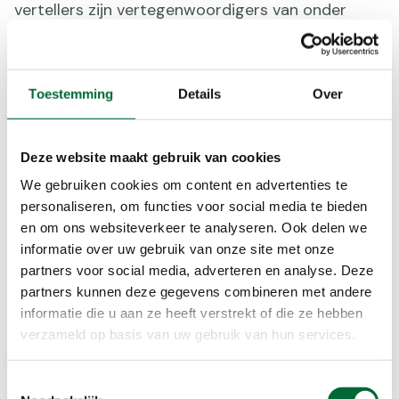
vertellers zijn vertegenwoordigers van onder
meer de Historische Vereniging Aduard, het
Groninger Landschap en het kloostermuseum. Je
kunt de lange route (13 kilometer) of korte route
Toestemming
Details
Over
(8 kilometer) lopen. Deelname kost 4 euro (voor
kinderen tot 16 jaar 2 euro). Je ontvangt van te
voren een folder met informatie over de route. Na
Deze website maakt gebruik van cookies
afloop is er een consumptie op het terras in het
We gebruiken cookies om content en advertenties te
museum en krijg je een vaantje als herinnering. Je
personaliseren, om functies voor social media te bieden
kunt na je wandeling natuurlijk ook het museum
en om ons websiteverkeer te analyseren. Ook delen we
bezoeken. Vanaf 15 juli kun je je inschrijven voor de
informatie over uw gebruik van onze site met onze
opening van de route via
deze site
.
partners voor social media, adverteren en analyse. Deze
Na 2 september kun je de route ook zelf lopen. De
partners kunnen deze gegevens combineren met andere
route start vanaf het kloostermuseum in Aduard
informatie die u aan ze heeft verstrekt of die ze hebben
(aan de Hofstraat 45 in Aduard) en is gemarkeerd
verzameld op basis van uw gebruik van hun services.
met speciale bordjes. De folder met informatie
over de route is verkrijgbaar in het
Toestemmingsselectie
Kloostermuseum.