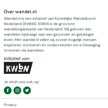
Over wandel.nl
Wandel.nl is een initiatief van Koninklijke Wandelbond
Nederland (KWbN). KWbN is de grootste
wandelorganisatie van Nederland. Wij geloven dat
wandelen bijdraagt aan een gezonder en gelukkiger
leven. Met wandel.nl willen wij zoveel mogelijk mensen
inspireren, motiveren en ondersteunen om in beweging
te komen via wandelen.
Je vindt ons ook op:
Social
Facebook
Instagram
Twitter
media
navigatie
Privacy
Footer