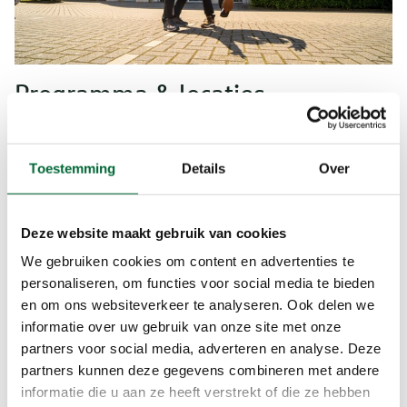
Programma & locaties
We verwelkomen je vanaf
19:00 uur
met koffie en
thee. De sessie start om 19:30 uur en duurt tot
Toestemming
Details
Over
21:30 uur.
Maandag 23 maart:
Intersport Mega Store
Four Seasons,
Duiven
.
Deze website maakt gebruik van cookies
Dinsdag 31 maart:
Intersport Superstore,
We gebruiken cookies om content en advertenties te
Uden
.
personaliseren, om functies voor social media te bieden
en om ons websiteverkeer te analyseren. Ook delen we
informatie over uw gebruik van onze site met onze
Via Vierdaagse Lite programma
partners voor social media, adverteren en analyse. Deze
Wil je naast deze avond ook ondersteund worden
partners kunnen deze gegevens combineren met andere
tijdens je verdere voorbereiding op de 4Daagse?
informatie die u aan ze heeft verstrekt of die ze hebben