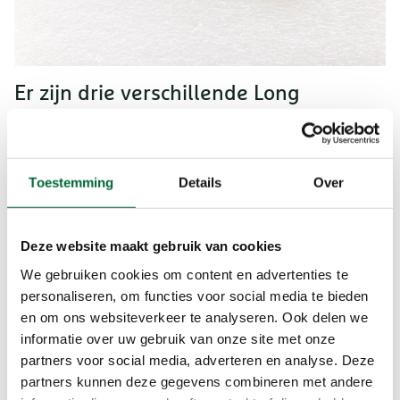
Er zijn drie verschillende Long
Distance Walker Speldjes:
Long Distance Walker speld
Deze bronskleurig geëmailleerde speld ontvang je
Toestemming
Details
Over
als je de eerste serie van vijf Long Distance Walks
hebt volbracht.
Deze website maakt gebruik van cookies
Super Long Distance Walker speld
We gebruiken cookies om content en advertenties te
Deze zilverkleurig geëmailleerde speld ontvang je
personaliseren, om functies voor social media te bieden
als je de tweede serie van vijf, dus tien Long
en om ons websiteverkeer te analyseren. Ook delen we
Distance Walks hebt volbracht.
informatie over uw gebruik van onze site met onze
Master Long Distance Walker speld
partners voor social media, adverteren en analyse. Deze
Deze goudkleurig geëmailleerde speld ontvang je
partners kunnen deze gegevens combineren met andere