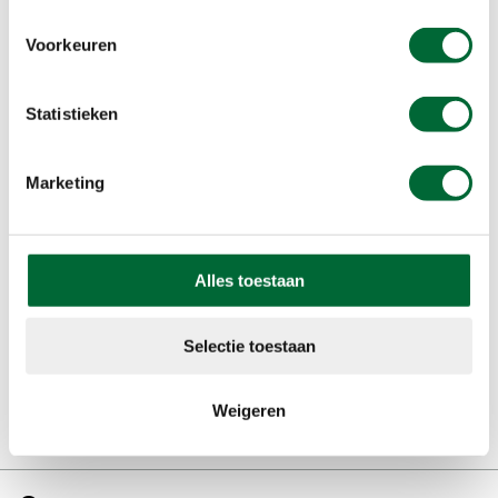
Voorkeuren
Statistieken
Wil jij minimaal €1 korting op
jouw volgende KWbN-
Marketing
wandeltocht? Word nu lid!
lid worden
Alles toestaan
Selectie toestaan
Weigeren