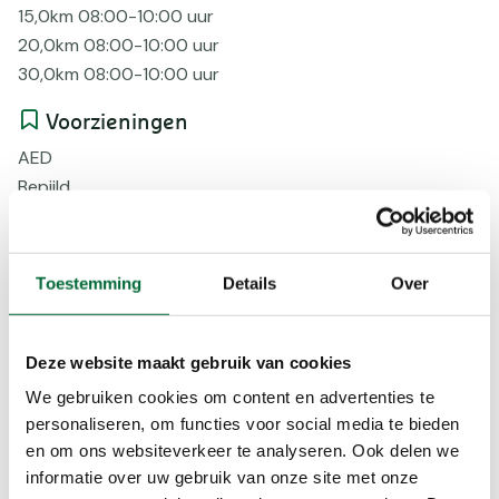
15,0km 08:00-10:00 uur
20,0km 08:00-10:00 uur
30,0km 08:00-10:00 uur
Voorzieningen
AED
Bepijld
EHBO
Honden, mits aangelijnd
Korting
Toestemming
Details
Over
Onverhard
Routebeschr
Verhard
Deze website maakt gebruik van cookies
Voorinschr
We gebruiken cookies om content en advertenties te
personaliseren, om functies voor social media te bieden
Beloningen
en om ons websiteverkeer te analyseren. Ook delen we
Herinnering
informatie over uw gebruik van onze site met onze