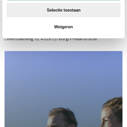
beschrijving mee. Ook zijn de routes van onze website te
downloaden.
Selectie toestaan
Langs de route zijn tal van stops met heerlijke koffie en
wat hartigs, al naar gelang de wensen.
Weigeren
De start en het eindpunt zijn bij ons sportpark op
Leliëndaleweg 13, 4328 LD Burgh-Haamstede.