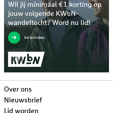
Wil jij minimaal €1 korting op
jouw volgende KWbN-
wandeltocht? Word nu lid!
lid worden
Doormat
Over ons
navigatie
Nieuwsbrief
Lid worden