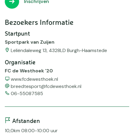
Inschrijven
Bezoekers Informatie
Startpunt
Sportpark van Zuijen
Leliëndaleweg 13, 4328LD Burgh-Haamstede
Organisatie
FC de Westhoek '20
Website
www.fcdewesthoek.nl
email
breedtesport@fcdewesthoek.nl
Telefoonnummer
06-55087585
Afstanden
10,0km 08:00-10:00 uur