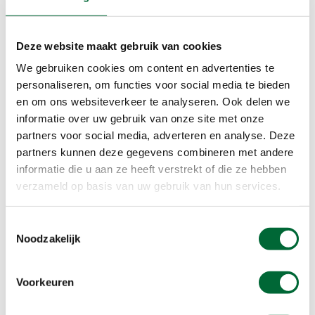
AED
Bepijld
Deze website maakt gebruik van cookies
EHBO
Honden, mits aangelijnd
We gebruiken cookies om content en advertenties te
Korting
personaliseren, om functies voor social media te bieden
en om ons websiteverkeer te analyseren. Ook delen we
Onverhard
informatie over uw gebruik van onze site met onze
Routebeschr
partners voor social media, adverteren en analyse. Deze
Rust
partners kunnen deze gegevens combineren met andere
Verhard
informatie die u aan ze heeft verstrekt of die ze hebben
verzameld op basis van uw gebruik van hun services.
Beloningen
Medaille
Toestemmingsselectie
Stempel
Noodzakelijk
Extra informatie
Voorkeuren
Ook onze rust locatie is nieuw en daar zullen onze
vrijwilligers weer voor de nodige versnaperingen zorgen