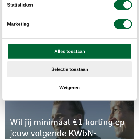
Statistieken
tegen billijke prijzen.
Daar door houden wij het wandelen voor ieders budget
betaalbaar.
Marketing
Alles toestaan
Selectie toestaan
Weigeren
Wil jij minimaal €1 korting op
jouw volgende KWbN-