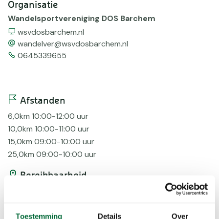
Organisatie
Wandelsportvereniging DOS Barchem
Website
wsvdosbarchem.nl
email
wandelver@wsvdosbarchem.nl
Telefoonnummer
0645339655
Afstanden
6,0km 10:00-12:00 uur
10,0km 10:00-11:00 uur
15,0km 09:00-10:00 uur
25,0km 09:00-10:00 uur
Bereikbaarheid
Bus
Voorzieningen
Toestemming
Details
Over