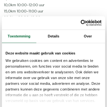
10,0km 10:00-12:00 uur
15,0km 10:00-11:00 uur
20,0km 09:00-10:00 uur
25,0km 08:30-09:00 uur
Bereikbaarheid
Toestemming
Details
Over
Bus
Voorzieningen
Deze website maakt gebruik van cookies
AED
We gebruiken cookies om content en advertenties te
Bepijld
personaliseren, om functies voor social media te bieden
EHBO
en om ons websiteverkeer te analyseren. Ook delen we
Honden, mits aangelijnd
informatie over uw gebruik van onze site met onze
partners voor social media, adverteren en analyse. Deze
Routebeschr
partners kunnen deze gegevens combineren met andere
Rust
informatie die u aan ze heeft verstrekt of die ze hebben
verzameld op basis van uw gebruik van hun services.