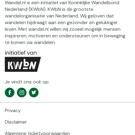
Wandel.nl is een initiatief van Koninklijke Wandelbond
Nederland (KWbN). KWbN is de grootste
wandelorganisatie van Nederland. Wij geloven dat
wandelen bijdraagt aan een gezonder en gelukkiger
leven. Met wandel.nl willen wij zoveel mogelijk mensen
inspireren, motiveren en ondersteunen om in beweging
te komen via wandelen.
Je vindt ons ook op:
Social
Facebook
Instagram
Twitter
media
navigatie
Privacy
Footer
navigatie
Disclaimer
Algemene ticketvoorwaarden