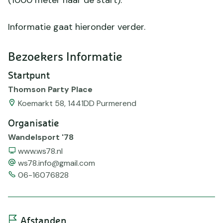
(1000 meter naar de start).
Informatie gaat hieronder verder.
Bezoekers Informatie
Startpunt
Thomson Party Place
Koemarkt 58, 1441DD Purmerend
Organisatie
Wandelsport '78
Website
www.ws78.nl
email
ws78.info@gmail.com
Telefoonnummer
06-16076828
Afstanden