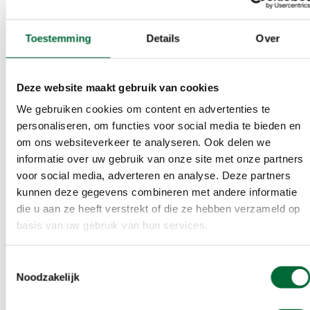
Beloningen
Toestemming
Details
Over
Herinnering
Medaille
Stempel
Deze website maakt gebruik van cookies
We gebruiken cookies om content en advertenties te
Extra informatie
personaliseren, om functies voor social media te bieden en
om ons websiteverkeer te analyseren. Ook delen we
Na 29 jaar weer een wandeling voor de 3e keer vanuit
informatie over uw gebruik van onze site met onze partners
Purmerend. De start is vanuit De Doele, gelegen aan de
voor social media, adverteren en analyse. Deze partners
koemarkt, zoals 38 jaar geleden bij de 1e tocht van de
kunnen deze gegevens combineren met andere informatie
WS78 in december 1989 uit Purmerend. De koemarkt
waar onze start is, is ontstaan in 1645. Toen werd een
die u aan ze heeft verstrekt of die ze hebben verzameld op
vlak marktveld aangelegd en voorzien van verticale
basis van uw gebruik van hun services.
palen, waar de boeren uit de wijde omgeving hun vee
konden verhandelen.
Toestemmingsselectie
Noodzakelijk
Via de stadsgracht met herenhuizen lopen we het oude
centrum uit. Via de bloemenbuurt en het Gorsebos