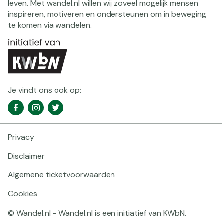
leven. Met wandel.nl willen wij zoveel mogelijk mensen
inspireren, motiveren en ondersteunen om in beweging
te komen via wandelen.
Je vindt ons ook op:
Social
Facebook
Instagram
Twitter
media
navigatie
Privacy
Footer
navigatie
Disclaimer
Algemene ticketvoorwaarden
Cookies
© Wandel.nl - Wandel.nl is een initiatief van KWbN.