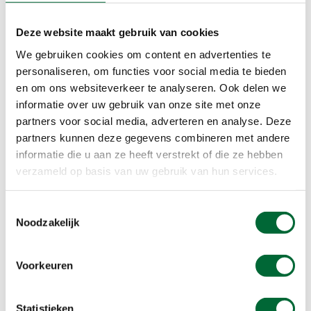
EHBO
Deze website maakt gebruik van cookies
Korting
Onverhard
We gebruiken cookies om content en advertenties te
Routebeschr
personaliseren, om functies voor social media te bieden
Rust
en om ons websiteverkeer te analyseren. Ook delen we
informatie over uw gebruik van onze site met onze
Verhard
partners voor social media, adverteren en analyse. Deze
Voorinschr
partners kunnen deze gegevens combineren met andere
Beloningen
informatie die u aan ze heeft verstrekt of die ze hebben
verzameld op basis van uw gebruik van hun services.
Stempel
Toestemmingsselectie
Extra informatie
Noodzakelijk
Verzorging
Onderweg zijn er drie (35 km) of twee (25 km)
Voorkeuren
wagenrustposten met een goede verzorging van eten
en drinken, tevens zijn er twee (35 km) of één (25 km)
caférustposten waar u een niet-alcoholische
Statistieken