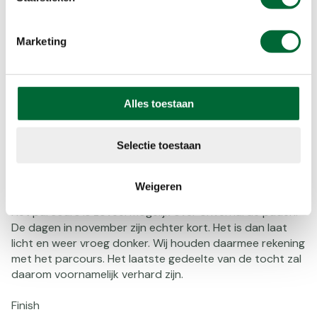
consumptie wordt aangeboden.
Marketing
Wandelparcours
De 25 km is hetzelfde als de laatste 25 km van de 80 km
van de Nacht van OLAT. De 35 km maakt op de caférust
nog een extra rondje van 10 km en is gelijk aan het
Alles toestaan
laatste stuk van de 110 km.
Het dagparcours is dus uitermate geschikt om (als steun
Selectie toestaan
of gewoon als gezelschap) de laatste kilometers mee te
lopen met man/vriendin/kennis/..... die de Nacht van OLAT
loopt.
Weigeren
Het parcours is zoveel mogelijk over onverharde paden.
De dagen in november zijn echter kort. Het is dan laat
licht en weer vroeg donker. Wij houden daarmee rekening
met het parcours. Het laatste gedeelte van de tocht zal
daarom voornamelijk verhard zijn.
Finish