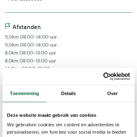
Afstanden
5,0km 08:00-14:00 uur
5,0km 08:00-14:00 uur
8,0km 08:00-13:00 uur
8,0km 08:00-13:00 uur
14,0km 08:00-12:00 uur
14,0km 08:00-12:00 uur
17,0km 08:00-12:00 uur
17,0km 08:00-12:00 uur
Toestemming
Details
Over
21,0km 08:00-11:00 uur
21,0km 08:00-11:00 uur
Deze website maakt gebruik van cookies
Voorzieningen
We gebruiken cookies om content en advertenties te
Bepijld
personaliseren, om functies voor social media te bieden