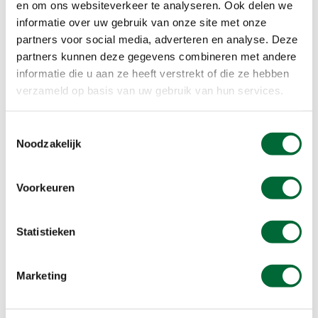
EHBO
en om ons websiteverkeer te analyseren. Ook delen we
informatie over uw gebruik van onze site met onze
Honden, mits aangelijnd
partners voor social media, adverteren en analyse. Deze
Korting
partners kunnen deze gegevens combineren met andere
Onverhard
informatie die u aan ze heeft verstrekt of die ze hebben
Routebeschr
verzameld op basis van uw gebruik van hun services.
Rust
Verhard
Toestemmingsselectie
Noodzakelijk
Beloningen
Stempel
Voorkeuren
Statistieken
Marketing