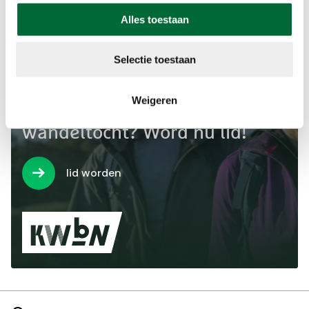
Alles toestaan
Selectie toestaan
Wil jij minimaal €1 korting op
Weigeren
jouw volgende KWbN-
wandeltocht? Word nu lid!
lid worden