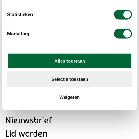
Wil jij minimaal €1 korting op
jouw volgende KWbN-
Statistieken
wandeltocht? Word nu lid!
Marketing
lid worden
Alles toestaan
Selectie toestaan
Weigeren
Doormat
Over ons
navigatie
Nieuwsbrief
Lid worden