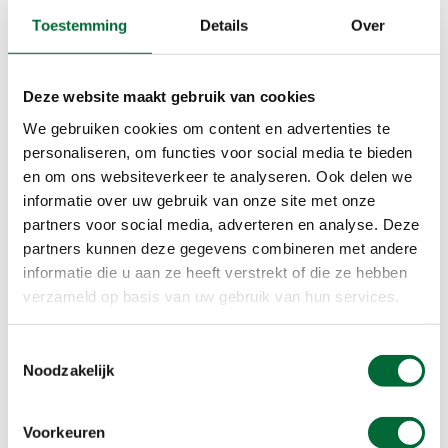
Toestemming
Details
Over
Afstanden
5,0km 08:30-09:30 uur
Deze website maakt gebruik van cookies
7,5km 08:30-09:30 uur
10,0km 08:30-09:30 uur
We gebruiken cookies om content en advertenties te
personaliseren, om functies voor social media te bieden
en om ons websiteverkeer te analyseren. Ook delen we
informatie over uw gebruik van onze site met onze
partners voor social media, adverteren en analyse. Deze
partners kunnen deze gegevens combineren met andere
informatie die u aan ze heeft verstrekt of die ze hebben
verzameld op basis van uw gebruik van hun services.
Toestemmingsselectie
Noodzakelijk
Voorkeuren