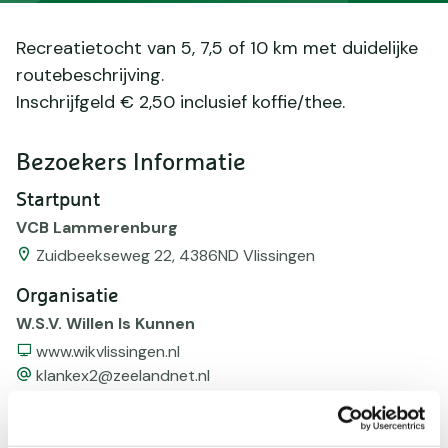
Recreatietocht van 5, 7,5 of 10 km met duidelijke
routebeschrijving.
Inschrijfgeld € 2,50 inclusief koffie/thee.
Bezoekers Informatie
Startpunt
VCB Lammerenburg
Zuidbeekseweg 22, 4386ND Vlissingen
Organisatie
W.S.V. Willen Is Kunnen
Website
www.wikvlissingen.nl
email
klankex2@zeelandnet.nl
Telefoonnummer
06-16712373