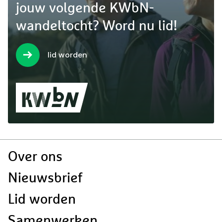
jouw volgende KWbN-
wandeltocht? Word nu lid!
lid worden
Doormat
Over ons
navigatie
Nieuwsbrief
Lid worden
Samenwerken