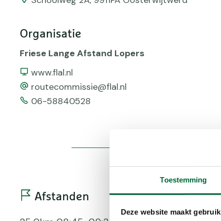
Schoolweg 2A, 9911PA Oosterwijtwerd
Organisatie
Friese Lange Afstand Lopers
Website
www.flal.nl
email
routecommissie@flal.nl
Telefoonnummer
06-58840528
Toestemming
Afstanden
Voor
Deze website maakt gebruik