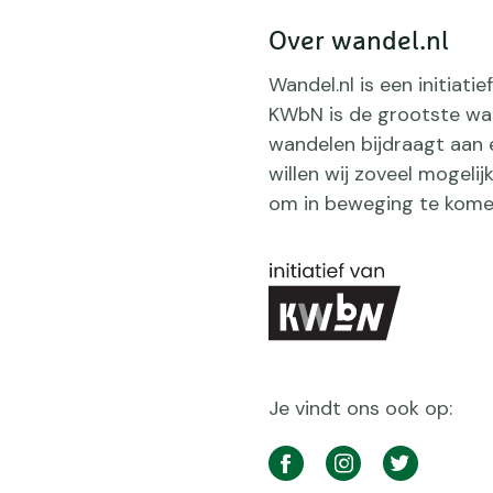
Over wandel.nl
Wandel.nl is een initiat
KWbN is de grootste wan
wandelen bijdraagt aan 
willen wij zoveel mogeli
om in beweging te kome
Je vindt ons ook op:
Social
media
Facebook
Instagram
Twitter