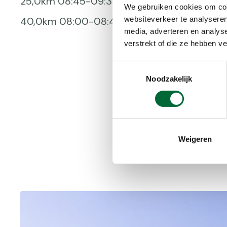
25,0km 08:45-09:30 uur
Bepijld
We gebruiken cookies om cont
websiteverkeer te analyseren
40,0km 08:00-08:45 uur
Digitaal
media, adverteren en analys
EHBO
verstrekt of die ze hebben v
Korting
Toestemmingsselectie
Noodzakelijk
Onverha
Routebe
Rust
Weigeren
Verhard