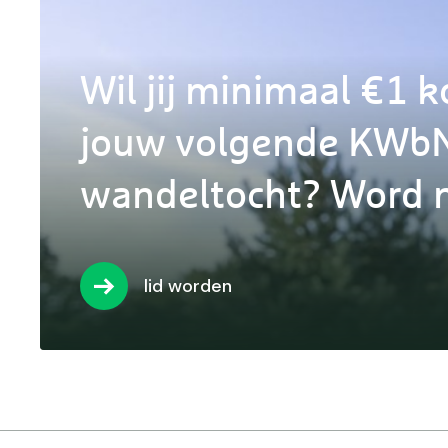
Wil jij minimaal €1 k
jouw volgende KWb
wandeltocht? Word n
lid worden