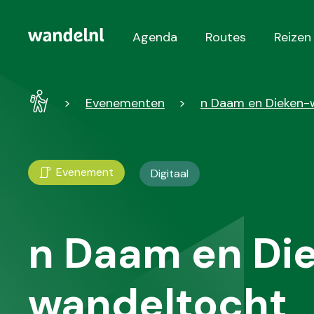
Agenda
Routes
Reizen
Hoofdnavigatie
Wandel
Evenementen
n Daam en Dieken-
-
Home
Evenement
Digitaal
n Daam en Di
wandeltocht