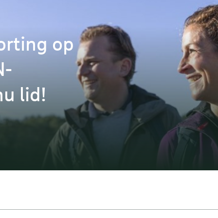
orting op
N-
u lid!