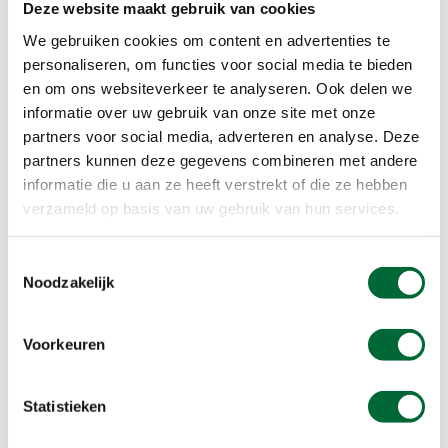
Honden, mits aangelijnd
Deze website maakt gebruik van cookies
Onverhard
We gebruiken cookies om content en advertenties te
Routebeschr
personaliseren, om functies voor social media te bieden
Rust
en om ons websiteverkeer te analyseren. Ook delen we
Verhard
informatie over uw gebruik van onze site met onze
partners voor social media, adverteren en analyse. Deze
Voorinschr
partners kunnen deze gegevens combineren met andere
Beloningen
informatie die u aan ze heeft verstrekt of die ze hebben
verzameld op basis van uw gebruik van hun services.
Herinnering
Toestemmingsselectie
Extra informatie
Noodzakelijk
Belangrijke tip voor de deelnemers:
Voorkeuren
Download de alarmapp 112.nl en de centralist zal in geval
van nood meteen uw locatie zien waardoor er geen
kostbare tijd verloren gaat.
Statistieken