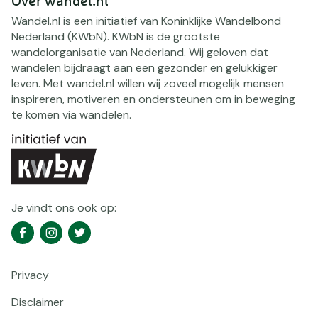
Over wandel.nl
Wandel.nl is een initiatief van Koninklijke Wandelbond
Nederland (KWbN). KWbN is de grootste
wandelorganisatie van Nederland. Wij geloven dat
wandelen bijdraagt aan een gezonder en gelukkiger
leven. Met wandel.nl willen wij zoveel mogelijk mensen
inspireren, motiveren en ondersteunen om in beweging
te komen via wandelen.
Je vindt ons ook op:
Social
Facebook
Instagram
Twitter
media
navigatie
Privacy
Footer
navigatie
Disclaimer