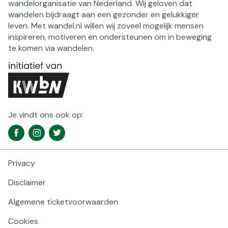
wandelorganisatie van Nederland. Wij geloven dat
wandelen bijdraagt aan een gezonder en gelukkiger
leven. Met wandel.nl willen wij zoveel mogelijk mensen
inspireren, motiveren en ondersteunen om in beweging
te komen via wandelen.
Je vindt ons ook op:
Social
Facebook
Instagram
Twitter
media
navigatie
Privacy
Footer
navigatie
Disclaimer
Algemene ticketvoorwaarden
Cookies