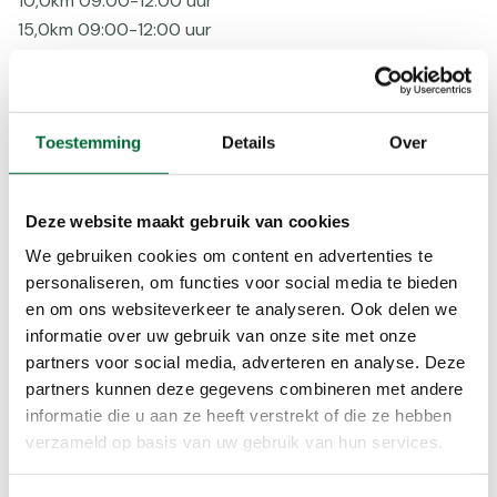
10,0km 09:00-12:00 uur
15,0km 09:00-12:00 uur
20,0km 08:30-10:00 uur
25,0km 08:30-10:00 uur
Voorzieningen
Toestemming
Details
Over
Bepijld
Digitaal
Deze website maakt gebruik van cookies
Routebeschr
Verhard
We gebruiken cookies om content en advertenties te
personaliseren, om functies voor social media te bieden
Voorinschr
en om ons websiteverkeer te analyseren. Ook delen we
Beloningen
informatie over uw gebruik van onze site met onze
partners voor social media, adverteren en analyse. Deze
Stempel
partners kunnen deze gegevens combineren met andere
informatie die u aan ze heeft verstrekt of die ze hebben
verzameld op basis van uw gebruik van hun services.