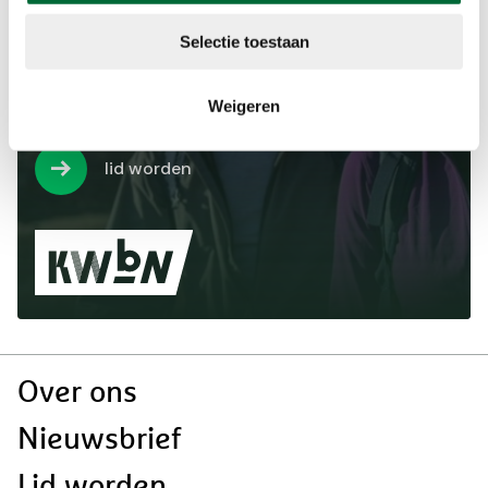
Wil jij minimaal €1 korting op
Selectie toestaan
jouw volgende KWbN-
wandeltocht? Word nu lid!
Weigeren
lid worden
Doormat
Over ons
navigatie
Nieuwsbrief
Lid worden