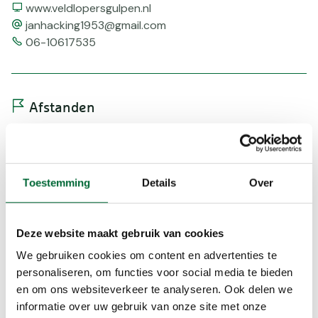
Website
www.veldlopersgulpen.nl
email
janhacking1953@gmail.com
Telefoonnummer
06-10617535
Afstanden
5,0km 09:00-14:00 uur
10,0km 08:00-14:00 uur
15,0km 08:00-13:00 uur
Toestemming
Details
Over
Bereikbaarheid
Bus
Deze website maakt gebruik van cookies
Voorzieningen
We gebruiken cookies om content en advertenties te
personaliseren, om functies voor social media te bieden
Bepijld
en om ons websiteverkeer te analyseren. Ook delen we
Honden, mits aangelijnd
informatie over uw gebruik van onze site met onze
Korting