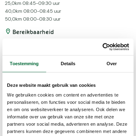
25,0km 08:45-09:30 uur
40,0km 08:00-08:45 uur
50,0km 08:00-08:30 uur
Bereikbaarheid
Bus
Voorzieningen
Toestemming
Details
Over
Bepijld
Digitaal
EHBO
Deze website maakt gebruik van cookies
Korting
We gebruiken cookies om content en advertenties te
Onverhard
personaliseren, om functies voor social media te bieden
Routebeschr
en om ons websiteverkeer te analyseren. Ook delen we
Rust
informatie over uw gebruik van onze site met onze
Verhard
partners voor social media, adverteren en analyse. Deze
partners kunnen deze gegevens combineren met andere
Beloningen