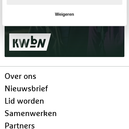
wandeltocht? Word nu lid!
Weigeren
lid worden
Doormat
Over ons
navigatie
Nieuwsbrief
Lid worden
Samenwerken
Partners