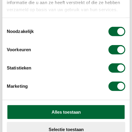
informatie die u aan ze heeft verstrekt of die ze hebben
Medaille
verzameld op basis van uw gebruik van hun services.
Stempel
Toestemmingsselectie
Noodzakelijk
Voorkeuren
Statistieken
Marketing
Wil jij minimaal €1 korting op
Alles toestaan
jouw volgende KWbN-
Selectie toestaan