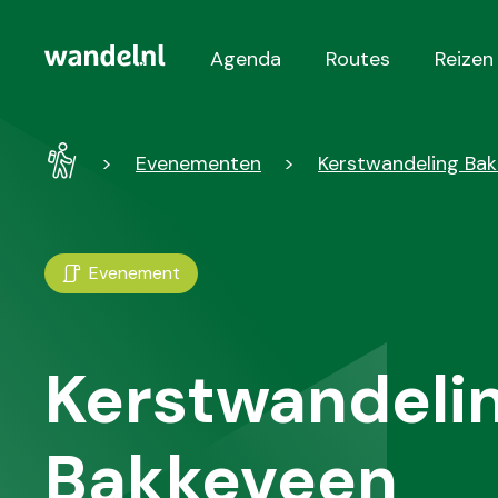
Agenda
Routes
Reizen
Hoofdnavigatie
Wandel
Evenementen
Kerstwandeling Ba
-
Home
Evenement
Kerstwandeli
Bakkeveen