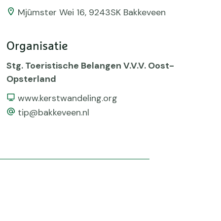
Mjûmster Wei 16, 9243SK Bakkeveen
Organisatie
Stg. Toeristische Belangen V.V.V. Oost-
Opsterland
Website
www.kerstwandeling.org
email
tip@bakkeveen.nl