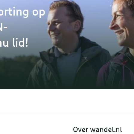
orting op
N-
u lid!
Over wandel.nl