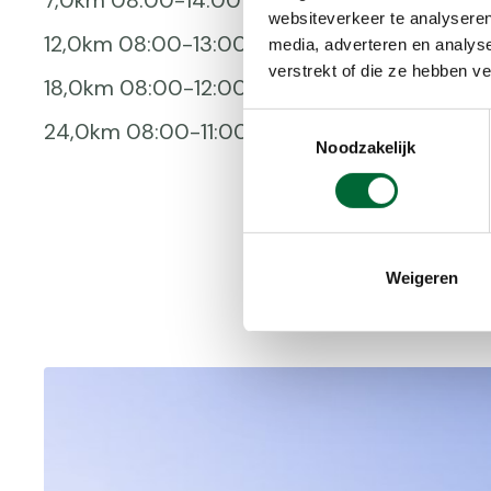
7,0km 08:00-14:00 uur
Bus
websiteverkeer te analyseren
12,0km 08:00-13:00 uur
media, adverteren en analys
verstrekt of die ze hebben v
18,0km 08:00-12:00 uur
Toestemmingsselectie
24,0km 08:00-11:00 uur
Noodzakelijk
Weigeren