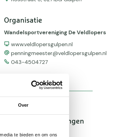
Organisatie
Wandelsportvereniging De Veldlopers
Website
www.veldlopersgulpen.nl
email
penningmeester@veldlopersgulpen.nl
Telefoonnummer
043-4504727
Over
Beloningen
 media te bieden en om ons