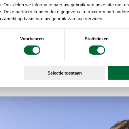
AED
. Ook delen we informatie over uw gebruik van onze site met on
Bepijld
e. Deze partners kunnen deze gegevens combineren met andere i
erzameld op basis van uw gebruik van hun services.
EHBO
Honden, mits aangelij
Voorkeuren
Statistieken
Korting
Onverhard
Rust
Selectie toestaan