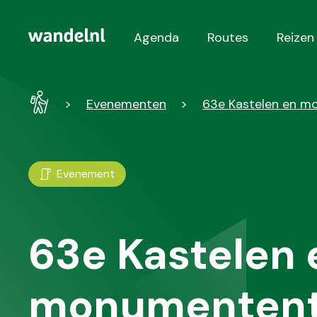
Agenda
Routes
Reizen
Hoofdnavigatie
Wandel
Evenementen
63e Kastelen en 
-
Home
Evenement
63e Kastelen 
monumentent