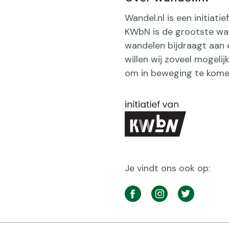
Wandel.nl is een initiat
KWbN is de grootste wan
wandelen bijdraagt aan 
willen wij zoveel mogeli
om in beweging te kome
Je vindt ons ook op:
Social
media
Facebook
Instagram
Twitter
navigatie