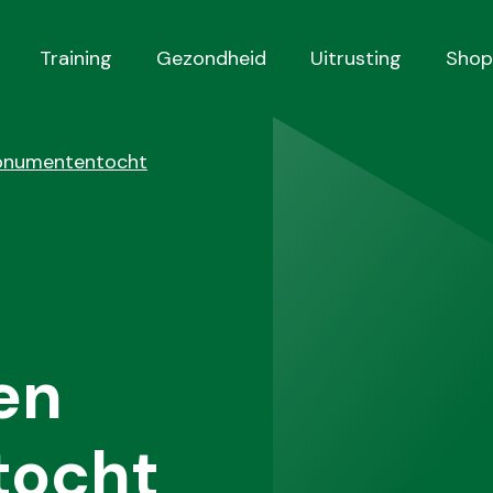
Training
Gezondheid
Uitrusting
Shop
monumententocht
en
ocht