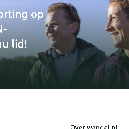
orting op
N-
u lid!
Over wandel.nl