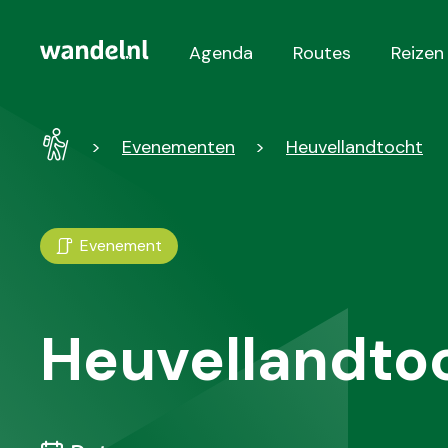
Agenda
Routes
Reizen
Hoofdnavigatie
Wandel
Evenementen
Heuvellandtocht
-
Home
Evenement
Heuvellandto