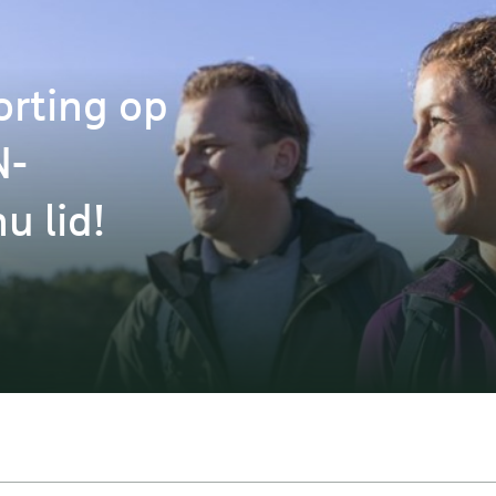
orting op
N-
u lid!