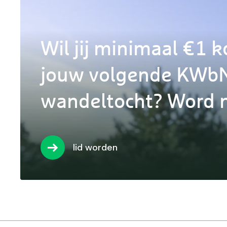
Wil jij minimaal €1 k
jouw volgende KWb
wandeltocht? Word n
lid worden