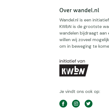
Over wandel.nl
Wandel.nl is een initiat
KWbN is de grootste wan
wandelen bijdraagt aan 
willen wij zoveel mogeli
om in beweging te kome
Je vindt ons ook op:
Social
media
Facebook
Instagram
Twitter