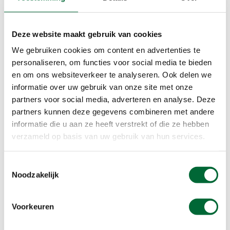
email
wsvdeossemaaskant@hotmail.com
Telefoonnummer
0623082480
Deze website maakt gebruik van cookies
We gebruiken cookies om content en advertenties te
personaliseren, om functies voor social media te bieden
Afstanden
en om ons websiteverkeer te analyseren. Ook delen we
5,0km 09:00-13:00 uur
informatie over uw gebruik van onze site met onze
10,0km 09:00-12:00 uur
partners voor social media, adverteren en analyse. Deze
15,0km 08:00-11:00 uur
partners kunnen deze gegevens combineren met andere
20,0km 08:00-10:00 uur
informatie die u aan ze heeft verstrekt of die ze hebben
30,0km 08:00-10:00 uur
verzameld op basis van uw gebruik van hun services.
Voorzieningen
Toestemmingsselectie
Bepijld
Noodzakelijk
Honden, mits aangelijnd
Korting
Voorkeuren
Routebeschr
Rust