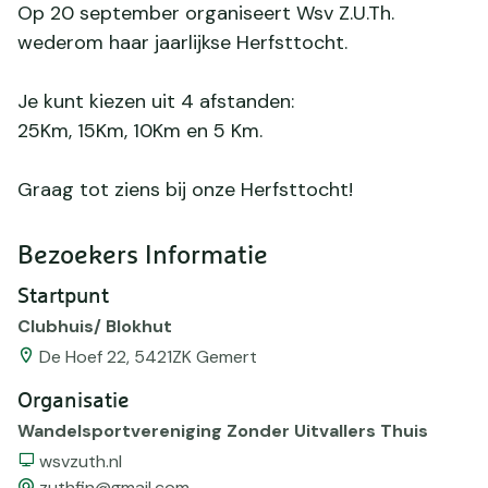
Op 20 september organiseert Wsv Z.U.Th.
wederom haar jaarlijkse Herfsttocht.
Je kunt kiezen uit 4 afstanden:
25Km, 15Km, 10Km en 5 Km.
Graag tot ziens bij onze Herfsttocht!
Bezoekers Informatie
Startpunt
Clubhuis/ Blokhut
De Hoef 22, 5421ZK Gemert
Organisatie
Wandelsportvereniging Zonder Uitvallers Thuis
Website
wsvzuth.nl
email
zuthfin@gmail.com