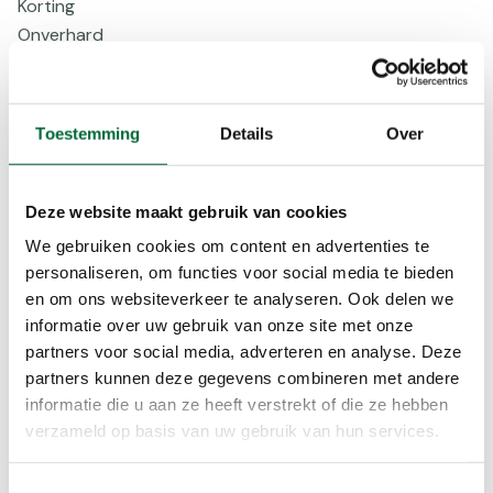
Korting
Onverhard
Rust
Verhard
Voorinschr
Toestemming
Details
Over
Beloningen
Stempel
Deze website maakt gebruik van cookies
We gebruiken cookies om content en advertenties te
Extra informatie
personaliseren, om functies voor social media te bieden
en om ons websiteverkeer te analyseren. Ook delen we
Herfstwandeling
informatie over uw gebruik van onze site met onze
Afstanden
partners voor social media, adverteren en analyse. Deze
5 – 10 – 15 en 25 kilometer
partners kunnen deze gegevens combineren met andere
informatie die u aan ze heeft verstrekt of die ze hebben
Starttijden
25 kilometer van 08.00 uur tot 11.00 uur
verzameld op basis van uw gebruik van hun services.
5 – 10 en 15 kilometer van 08.00 uur tot 13.00 uur
Toestemmingsselectie