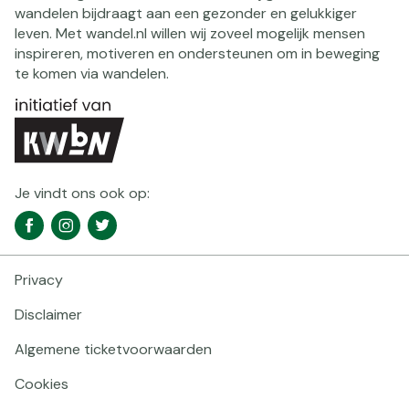
wandelen bijdraagt aan een gezonder en gelukkiger
leven. Met wandel.nl willen wij zoveel mogelijk mensen
inspireren, motiveren en ondersteunen om in beweging
te komen via wandelen.
Je vindt ons ook op:
Social
Facebook
Instagram
Twitter
media
navigatie
Privacy
Footer
navigatie
Disclaimer
Algemene ticketvoorwaarden
Cookies