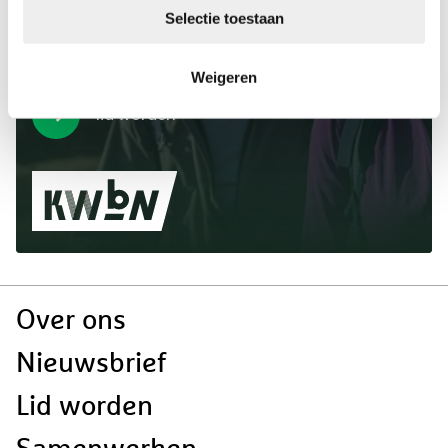
jouw volgende KWbN-
Selectie toestaan
wandeltocht? Word nu lid!
Weigeren
lid worden
Doormat
Over ons
navigatie
Nieuwsbrief
Lid worden