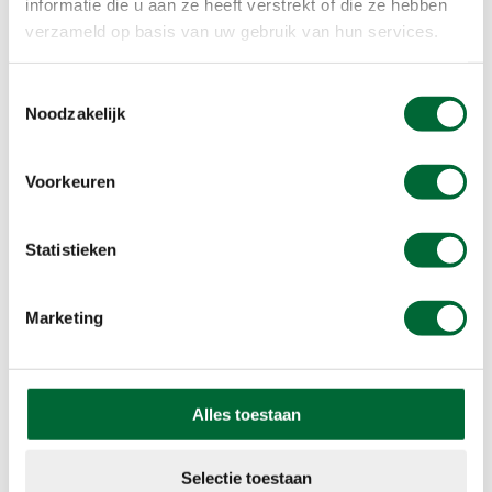
informatie die u aan ze heeft verstrekt of die ze hebben
Beloningen
verzameld op basis van uw gebruik van hun services.
Stempel
Toestemmingsselectie
Noodzakelijk
Voorkeuren
Statistieken
Marketing
Wil jij minimaal €1 korting op
Alles toestaan
jouw volgende KWbN-
Selectie toestaan
wandeltocht? Word nu lid!