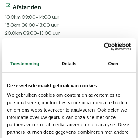
Afstanden
10,0km 08:00-14:00 uur
15,0km 08:00-13:00 uur
20,0km 08:00-13:00 uur
25,0km 08:00-11:00 uur
30,0km 08:00-11:00 uur
Bereikbaarheid
Toestemming
Details
Over
Bus
Voorzieningen
Deze website maakt gebruik van cookies
AED
We gebruiken cookies om content en advertenties te
personaliseren, om functies voor social media te bieden
Bepijld
en om ons websiteverkeer te analyseren. Ook delen we
EHBO
informatie over uw gebruik van onze site met onze
Korting
partners voor social media, adverteren en analyse. Deze
Rust
partners kunnen deze gegevens combineren met andere