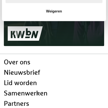
Weigeren
lid worden
Doormat
Over ons
navigatie
Nieuwsbrief
Lid worden
Samenwerken
Partners