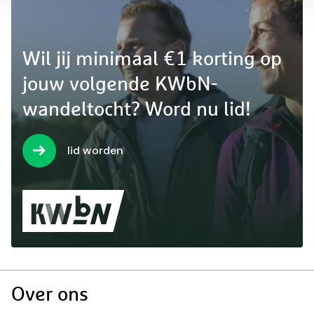
Wil jij minimaal €1 korting op
jouw volgende KWbN-
wandeltocht? Word nu lid!
lid worden
Doormat
Over ons
navigatie