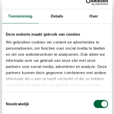
Voorzieningen
Toestemming
Details
Over
AED
Bepijld
Digitaal
Deze website maakt gebruik van cookies
EHBO
We gebruiken cookies om content en advertenties te
Korting
personaliseren, om functies voor social media te bieden
Onverhard
en om ons websiteverkeer te analyseren. Ook delen we
Routebeschr
informatie over uw gebruik van onze site met onze
Rust
partners voor social media, adverteren en analyse. Deze
Verhard
partners kunnen deze gegevens combineren met andere
Voorinschr
informatie die u aan ze heeft verstrekt of die ze hebben
verzameld op basis van uw gebruik van hun services.
Beloningen
Medaille
Toestemmingsselectie
Noodzakelijk