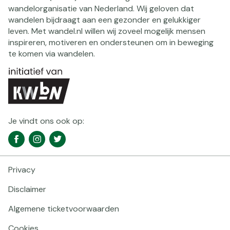
wandelorganisatie van Nederland. Wij geloven dat
wandelen bijdraagt aan een gezonder en gelukkiger
leven. Met wandel.nl willen wij zoveel mogelijk mensen
inspireren, motiveren en ondersteunen om in beweging
te komen via wandelen.
Je vindt ons ook op:
Social
Facebook
Instagram
Twitter
media
navigatie
Privacy
Footer
navigatie
Disclaimer
Algemene ticketvoorwaarden
Cookies