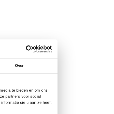
Over
 media te bieden en om ons
ë.
ze partners voor social
d Limburg.
nformatie die u aan ze heeft
k minder
nverhard.