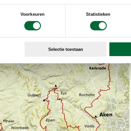
 kalkwanden, heerlijke slingerpaadjes en glooiende hell
Voorkeuren
Statistieken
Selectie toestaan