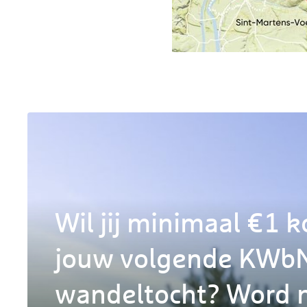
Wil jij minimaal €1 k
jouw volgende KWb
wandeltocht? Word n