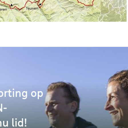
orting op
N-
u lid!