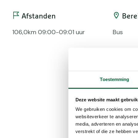
Afstanden
Bere
106,0km 09:00-09:01 uur
Bus
Toestemming
Extra infor
Deze website maakt gebruik
We gebruiken cookies om cont
Zes dagen wandelen over
websiteverkeer te analyseren
De Dutch Mountain Trai
media, adverteren en analys
Deze wandelroute is me
verstrekt of die ze hebben v
bekende paadjes in het 