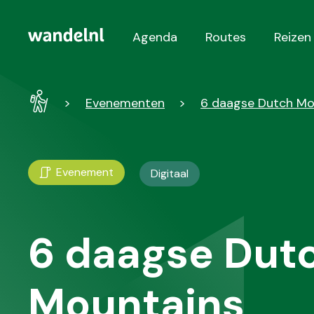
Agenda
Routes
Reizen
Hoofdnavigatie
Wandel
Evenementen
6 daagse Dutch Mo
-
Home
Evenement
Digitaal
6 daagse Dut
Mountains