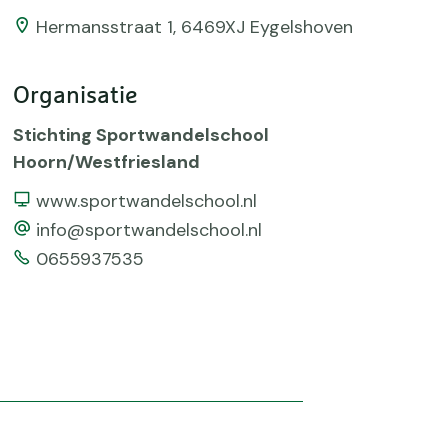
Hermansstraat 1, 6469XJ Eygelshoven
Organisatie
Stichting Sportwandelschool
Hoorn/Westfriesland
Website
www.sportwandelschool.nl
email
info@sportwandelschool.nl
Telefoonnummer
0655937535