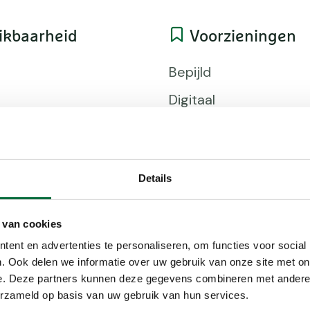
ikbaarheid
Voorzieningen
Bepijld
Digitaal
Voorinschr
Details
matie
 van cookies
ent en advertenties te personaliseren, om functies voor social
 de heuvels in Limburg, een stukje Duitsland en Belgi
. Ook delen we informatie over uw gebruik van onze site met on
l is een meerdaagse bergwandeltocht dwars door zui
e. Deze partners kunnen deze gegevens combineren met andere i
er dan 100 kilometer lang en voert bekende, maar oo
erzameld op basis van uw gebruik van hun services.
heuvelland. De Dutch Mountain Trail is bijna volledig o