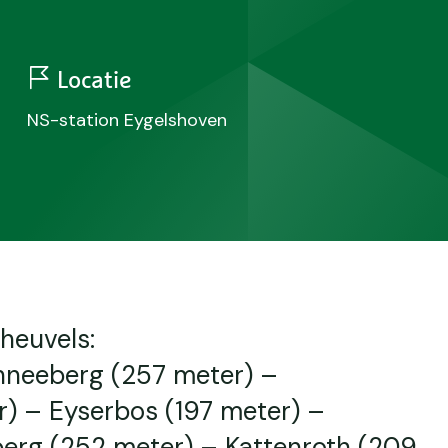
Locatie
NS-station Eygelshoven
heuvels:
hneeberg (257 meter) –
r) – Eyserbos (197 meter) –
erg (252 meter) – Kattenroth (209