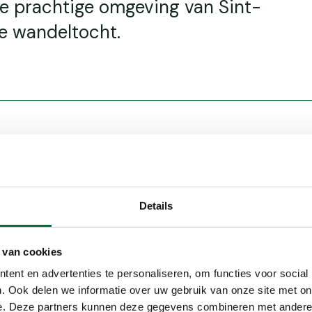
 de prachtige omgeving van Sint-
e wandeltocht.
zieningen
Beloningen
Herinnering
Details
mits aangelijnd
Stempel
 van cookies
ent en advertenties te personaliseren, om functies voor social
rd
. Ook delen we informatie over uw gebruik van onze site met on
e. Deze partners kunnen deze gegevens combineren met andere i