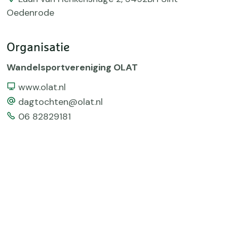
Oedenrode
Organisatie
Wandelsportvereniging OLAT
Website
www.olat.nl
email
dagtochten@olat.nl
Telefoonnummer
06 82829181