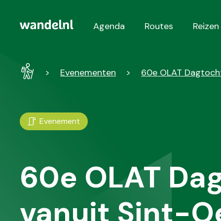
Agenda
Routes
Reizen
Hoofdnavigatie
Wandel
Evenementen
60e OLAT Dagtocht
-
Home
Evenement
60e OLAT Dag
vanuit Sint-