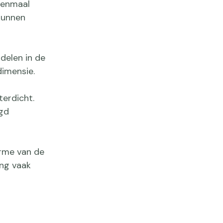
eenmaal
 kunnen
delen in de
dimensie.
erdicht.
gd
arme van de
ing vaak