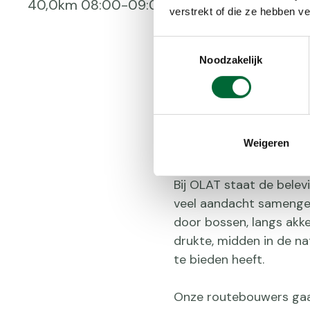
40,0km 08:00-09:00 uur
Routebe
verstrekt of die ze hebben v
Rust
Toestemmingsselectie
Verhard
Noodzakelijk
Extra infor
Weigeren
Bij OLAT staat de bele
veel aandacht samenges
door bossen, langs akk
drukte, midden in de na
te bieden heeft.
Onze routebouwers gaan