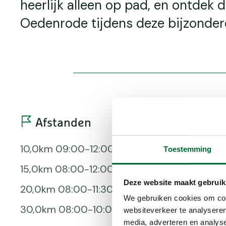
heerlijk alleen op pad, en ontdek
Oedenrode tijdens deze bijzonder
Afstanden
Voor
10,0km 09:00-12:00 uur
Bepijld
Toestemming
15,0km 08:00-12:00 uur
Honden, 
Deze website maakt gebruik
20,0km 08:00-11:30 uur
Korting
We gebruiken cookies om cont
30,0km 08:00-10:00 uur
Onverha
websiteverkeer te analyseren
media, adverteren en analys