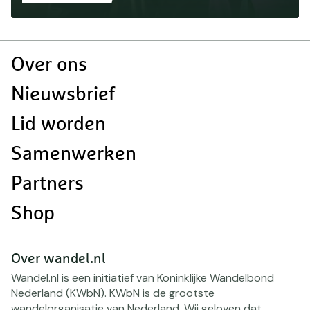
Doormat
Over ons
navigatie
Nieuwsbrief
Lid worden
Samenwerken
Partners
Shop
Over wandel.nl
Wandel.nl is een initiatief van Koninklijke Wandelbond
Nederland (KWbN). KWbN is de grootste
wandelorganisatie van Nederland. Wij geloven dat