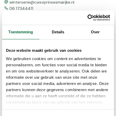
email
winterserie@cwsvprinsesmarijke.nl
Telefoonnummer
06 17344411
Toestemming
Details
Over
Afstanden
5,0km 09:30-12:30 uur
10,0km 09:00-12:30 uur
Deze website maakt gebruik van cookies
15,0km 09:00-12:30 uur
We gebruiken cookies om content en advertenties te
25,0km 08:30-11:00 uur
personaliseren, om functies voor social media te bieden
40,0km 07:30-09:00 uur
en om ons websiteverkeer te analyseren. Ook delen we
informatie over uw gebruik van onze site met onze
Bereikbaarheid
partners voor social media, adverteren en analyse. Deze
Trein
partners kunnen deze gegevens combineren met andere
informatie die u aan ze heeft verstrekt of die ze hebben
Voorzieningen
verzameld op basis van uw gebruik van hun services.
AED
Bepijld