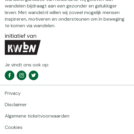
wandelen bijdraagt aan een gezonder en gelukkiger
leven. Met wandel.nl willen wij zoveel mogelijk mensen
inspireren, motiveren en ondersteunen om in beweging
te komen via wandelen.
Je vindt ons ook op:
Social
Facebook
Instagram
Twitter
media
navigatie
Privacy
Footer
navigatie
Disclaimer
Algemene ticketvoorwaarden
Cookies