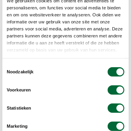
We gebruiken cookies om content en advertenties te
Bus
personaliseren, om functies voor social media te bieden
Tram/metro
en om ons websiteverkeer te analyseren. Ook delen we
informatie over uw gebruik van onze site met onze
Voorzieningen
partners voor social media, adverteren en analyse. Deze
Digitaal
partners kunnen deze gegevens combineren met andere
Honden, mits aangelijnd
informatie die u aan ze heeft verstrekt of die ze hebben
Korting
verzameld op basis van uw gebruik van hun services.
Routebeschr
Rust
Toestemmingsselectie
Noodzakelijk
Voorinschr
Beloningen
Voorkeuren
Stempel
Statistieken
Marketing