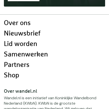
Doormat
Over ons
navigatie
Nieuwsbrief
Lid worden
Samenwerken
Partners
Shop
Over wandel.nl
Wandel.nl is een initiatief van Koninklijke Wandelbond
Nederland (KWbN). KWbN is de grootste
wandelorganisatie van Nederland. Wij geloven dat