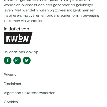
wandelen bijdraagt aan een gezonder en gelukkiger
leven. Met wandel.nl willen wij zoveel mogelijk mensen
inspireren, motiveren en ondersteunen om in beweging
te komen via wandelen.
Je vindt ons ook op:
Social
Facebook
Instagram
Twitter
media
navigatie
Privacy
Footer
navigatie
Disclaimer
Algemene ticketvoorwaarden
Cookies