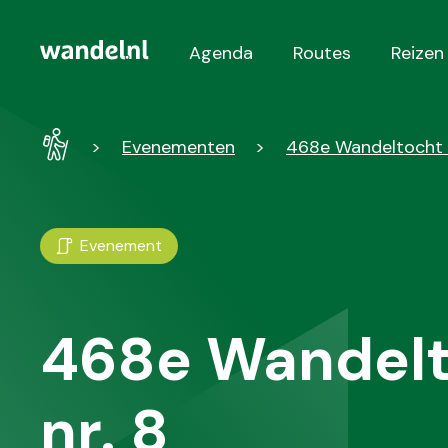
Agenda
Routes
Reizen
Hoofdnavigatie
Wandel
Evenementen
468e Wandeltocht 
-
Home
Evenement
468e Wandel
nr. 8