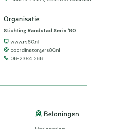
Organisatie
Stichting Randstad Serie '80
Website
www.rs80.nl
email
coordinator@rs80.nl
Telefoonnummer
06-2384 2661
Beloningen