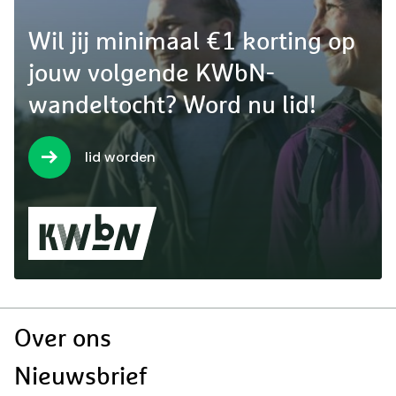
Wil jij minimaal €1 korting op
jouw volgende KWbN-
wandeltocht? Word nu lid!
lid worden
Doormat
Over ons
navigatie
Nieuwsbrief