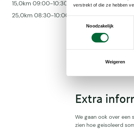
15,0km 09:00-10:30 uur
verstrekt of die ze hebben v
25,0km 08:30-10:00 uur
Toestemmingsselectie
Noodzakelijk
Weigeren
Extra infor
We gaan ook over een s
zien hoe geisoleerd so