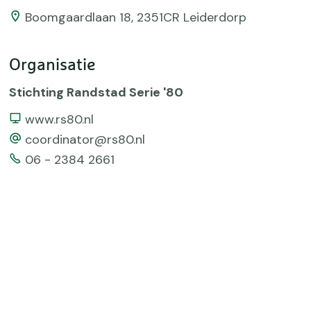
Boomgaardlaan 18, 2351CR Leiderdorp
Organisatie
Stichting Randstad Serie '80
Website
www.rs80.nl
email
coordinator@rs80.nl
Telefoonnummer
06 - 2384 2661