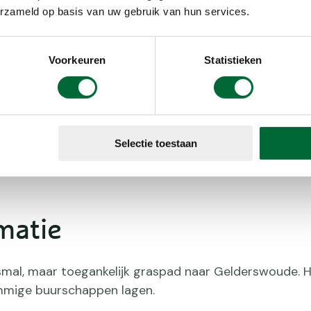
EHBO
erzameld op basis van uw gebruik van hun services.
Honden, mits aangelij
Voorkeuren
Statistieken
Korting
Routebeschr
Rust
Selectie toestaan
Voorinschr
matie
mal, maar toegankelijk graspad naar Gelderswoude. H
mmige buurschappen lagen.