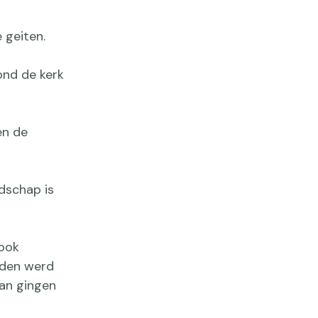
 geiten.
ond de kerk
en de
dschap is
 ook
eiden werd
an gingen