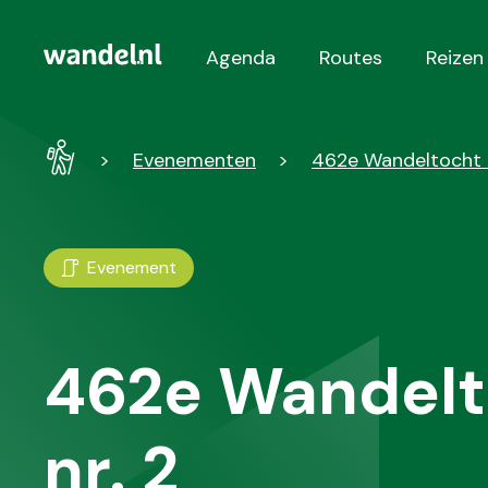
Agenda
Routes
Reizen
Hoofdnavigatie
Wandel
Evenementen
462e Wandeltocht 
-
Home
Evenement
462e Wandelt
nr. 2