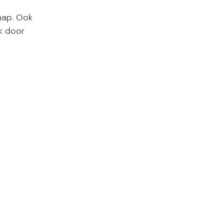
hap. Ook
k door