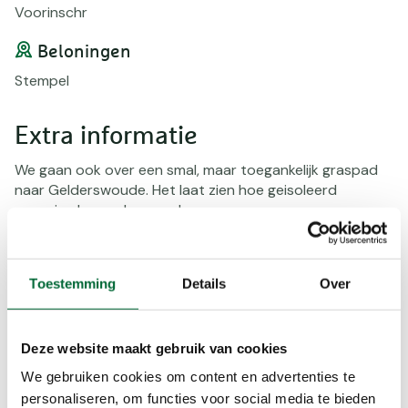
Voorinschr
Beloningen
Stempel
Extra informatie
We gaan ook over een smal, maar toegankelijk graspad
naar Gelderswoude. Het laat zien hoe geisoleerd
sommige buurschappen lagen.
We komen uit bij Boerderij Het Geertje, voor vele
wandelaars een bekende horecarustgelegenheid. Je
Toestemming
Details
Over
kunt hier even heerlijk zitten, eten en kijken naar de
geiten.
Deze website maakt gebruik van cookies
Daarna ga je door Zoeterwoude-Dorp, dat is voor ons al
een tijdje geleden. Rond de kerk ontstond het dorp dat
We gebruiken cookies om content en advertenties te
al in de dertiende eeuw werd genoemd.
personaliseren, om functies voor social media te bieden