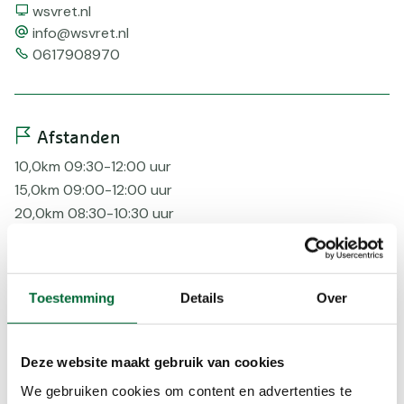
Website
wsvret.nl
email
info@wsvret.nl
Telefoonnummer
0617908970
Afstanden
10,0km 09:30-12:00 uur
15,0km 09:00-12:00 uur
20,0km 08:30-10:30 uur
25,0km 08:15-10:00 uur
30,0km 08:00-09:00 uur
Toestemming
Details
Over
Bereikbaarheid
Tram/metro
Deze website maakt gebruik van cookies
Voorzieningen
We gebruiken cookies om content en advertenties te
Digitaal