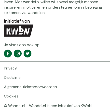
leven. Met wandel.nl willen wij zoveel mogelijk mensen
inspireren, motiveren en ondersteunen om in beweging
te komen via wandelen.
Je vindt ons ook op:
Social
Facebook
Instagram
Twitter
media
navigatie
Privacy
Footer
navigatie
Disclaimer
Algemene ticketvoorwaarden
Cookies
© Wandel.nl - Wandel.nl is een initiatief van KWbN.