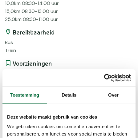
10,0km 08:30-14:00 uur
15,0km 08:30-13:00 uur
25,0km 08:30-11:00 uur
Bereikbaarheid
Bus
Trein
Voorzieningen
Bepijld
Digitaal
Korting
Toestemming
Details
Over
Onverhard
Routebeschr
Verhard
Deze website maakt gebruik van cookies
We gebruiken cookies om content en advertenties te
Beloningen
personaliseren, om functies voor social media te bieden
Herinnering