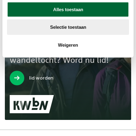
Alles toestaan
Selectie toestaan
Wil jij minimaal €1 korting op
Weigeren
jouw volgende KWbN-
wandeltocht? Word nu lid!
lid worden