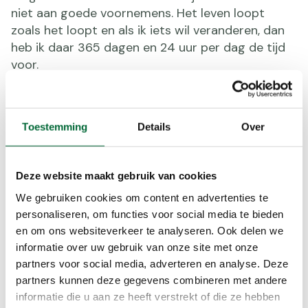
niet aan goede voornemens. Het leven loopt
zoals het loopt en als ik iets wil veranderen, dan
heb ik daar 365 dagen en 24 uur per dag de tijd
voor.
In 2020 hoop ik wel dat ik kan blijven wandelen en
veel blogs kan schrijven om ervoor te zorgen dat
meer mensen gaan wandelen! Als iets goed voor
Toestemming
Details
Over
je is, dan is het buiten zijn en tegelijkertijd werken
aan je conditie, net zoals quality time met alle
mensen die je lief hebt.
Deze website maakt gebruik van cookies
We gebruiken cookies om content en advertenties te
Langs de turfvaarten
personaliseren, om functies voor social media te bieden
en om ons websiteverkeer te analyseren. Ook delen we
Zelf wandel ik het hele jaar door en kan ik enorm
informatie over uw gebruik van onze site met onze
genieten van de winter. Het is mooi om te zien
partners voor social media, adverteren en analyse. Deze
hoe sommige bomen kaal worden en de natuur
partners kunnen deze gegevens combineren met andere
letterlijk tot stilstand komt. Je voelt de kou op je
informatie die u aan ze heeft verstrekt of die ze hebben