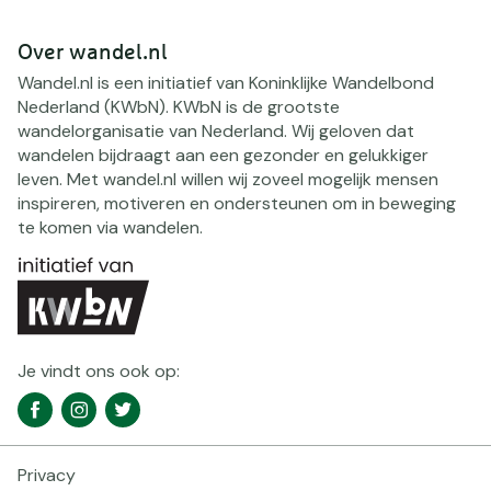
Over wandel.nl
Wandel.nl is een initiatief van Koninklijke Wandelbond
Nederland (KWbN). KWbN is de grootste
wandelorganisatie van Nederland. Wij geloven dat
wandelen bijdraagt aan een gezonder en gelukkiger
leven. Met wandel.nl willen wij zoveel mogelijk mensen
inspireren, motiveren en ondersteunen om in beweging
te komen via wandelen.
Je vindt ons ook op:
Social
Facebook
Instagram
Twitter
media
navigatie
Privacy
Footer