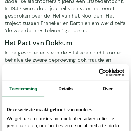
dodelijke slachtoffers tijdens een Elfstedentocht.
In 1947 werd door journalisten voor het eerst
gesproken over de ‘Hel van het Noorden’. Het
traject tussen Franeker en Barthlehiem werd zelfs
‘de weg der martelaren’ genoemd.
Het Pact van Dokkum
In de geschiedenis van de Elfstedentocht komen
behalve de zware beproeving ook fraude en
wedstrijdafspraken voor. De tocht van 1940 gaat
de boeken in als de tocht van het ‘Pact van
Dokkum’. De kopgroep van vijf rijders besloot bij
een stempelpost in Dokkum om de finish
Toestemming
Details
Over
gezamenlijk te passeren. Een van de koplopers,
Auke Adema, gooide met de eindstreep in zicht
Deze website maakt gebruik van cookies
de gemaakte afspraken overboord. Hij zette de
sprint in, waarna de verontwaardigde Piet Keijzer
We gebruiken cookies om content en advertenties te
als eerste over de meet kwam. Na de finish
personaliseren, om functies voor social media te bieden