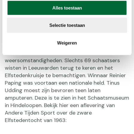
werden er meerdere deelnemers uit de uitslag
geschrapt, onder wie de top-4. Lees
hier
het
Alles toestaan
hele verhaal over het fraudeonderzoek uit 1947.
Selectie toestaan
De tocht van 1963
De Elfstedentocht van 1963 staat bekend als de
Weigeren
meest legendarische. Tienduizend deelnemers
reden de tocht in de meest extreme
weersomstandigheden. Slechts 69 schaatsers
wisten in Leeuwarden terug te keren en het
Elfstedenkruisje te bemachtigen. Winnaar Reinier
Paping was voortaan een nationale held. Tinus
Udding moest zijn bevroren teen laten
amputeren. Deze is te zien in het Schaatsmuseum
in Hindeloopen. Bekijk hier een aflevering van
Andere Tijden Sport over de zware
Elfstedentocht van 1963: