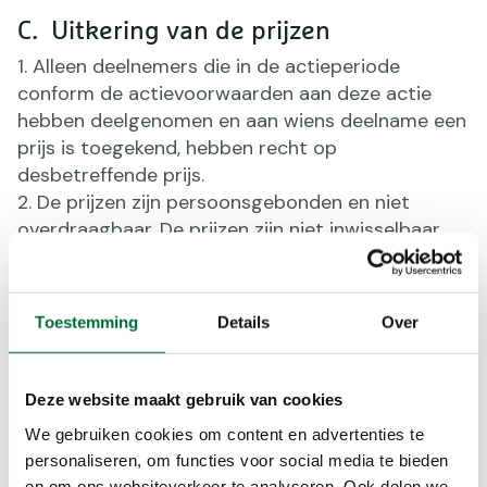
C. Uitkering van de prijzen
Alleen deelnemers die in de actieperiode
conform de actievoorwaarden aan deze actie
hebben deelgenomen en aan wiens deelname een
prijs is toegekend, hebben recht op
desbetreffende prijs.
De prijzen zijn persoonsgebonden en niet
overdraagbaar. De prijzen zijn niet inwisselbaar
voor geld of voor andere goederen of diensten
van Wandel.nl of de Koninklijke Wandel Bond
Nederland. Bij weigering of het niet aanvaarden
Toestemming
Details
Over
van de prijs of de aan de prijs verbonden
voorwaarden, zal de prijs niet worden uitgekeerd.
Indien blijkt dat de opgegeven gegevens van
Deze website maakt gebruik van cookies
een deelnemer incorrect zijn, door deelnemer
We gebruiken cookies om content en advertenties te
onvoldoende gegevens voor uitvoering van deze
personaliseren, om functies voor social media te bieden
actie worden gedeeld en deze binnen 2 weken na
en om ons websiteverkeer te analyseren. Ook delen we