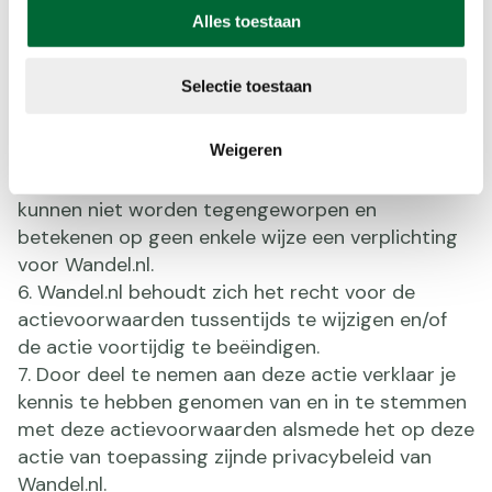
Deelname aan deze actie is toegestaan voor
Alles toestaan
personen van 18 jaar en ouder. Door deelname
aan deze actie verklaart deelnemer daaraan te
Selectie toestaan
hebben voldaan.
Door deel te nemen aan deze actie geef je aan
Weigeren
akkoord te gaan met de actievoorwaarden.
Druk-, spel-, zet- of vergelijkbare fouten
kunnen niet worden tegengeworpen en
betekenen op geen enkele wijze een verplichting
voor Wandel.nl.
Wandel.nl behoudt zich het recht voor de
actievoorwaarden tussentijds te wijzigen en/of
de actie voortijdig te beëindigen.
Door deel te nemen aan deze actie verklaar je
kennis te hebben genomen van en in te stemmen
met deze actievoorwaarden alsmede het op deze
actie van toepassing zijnde privacybeleid van
Wandel.nl.