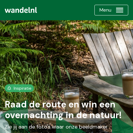
Menu
Inspiratie
Raad de route en win een
overnachting in de natuur!
Zie jij aan de foto's waar onze beeldmaker