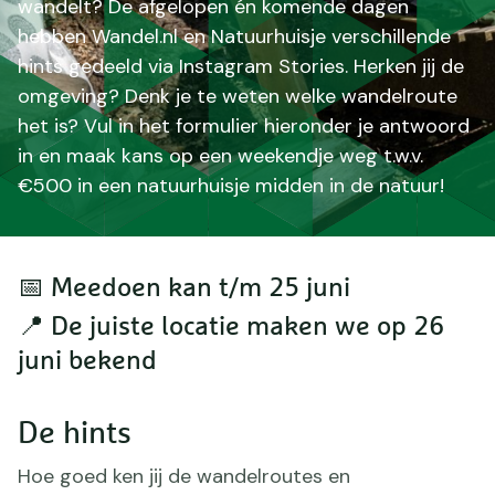
wandelt? De afgelopen én komende dagen
hebben Wandel.nl en Natuurhuisje verschillende
hints gedeeld via Instagram Stories. Herken jij de
omgeving? Denk je te weten welke wandelroute
het is? Vul in het formulier hieronder je antwoord
in en maak kans op een weekendje weg t.w.v.
€500 in een natuurhuisje midden in de natuur!
📅 Meedoen kan t/m 25 juni
📍 De juiste locatie maken we op 26
juni bekend
De hints
Hoe goed ken jij de wandelroutes en