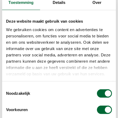
Toestemming
Details
Over
Ontdek Natuurhuisje
Deze website maakt gebruik van cookies
Aanmeldformulier Waar ben ik -
We gebruiken cookies om content en advertenties te
winactie
personaliseren, om functies voor social media te bieden
en om ons websiteverkeer te analyseren. Ook delen we
Voornaam
*
informatie over uw gebruik van onze site met onze
partners voor social media, adverteren en analyse. Deze
partners kunnen deze gegevens combineren met andere
informatie die u aan ze heeft verstrekt of die ze hebben
Achternaam
*
verzameld op basis van uw gebruik van hun services.
Toestemmingsselectie
Waar ben ik?
*
Vul hier in waar je denkt dat de foto's
Noodzakelijk
gemaakt zijn. Welke route/welk gebied?
Voorkeuren