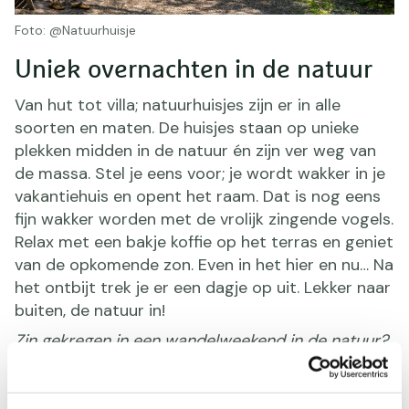
Foto: @Natuurhuisje
Uniek overnachten in de natuur
Van hut tot villa; natuurhuisjes zijn er in alle
soorten en maten. De huisjes staan op unieke
plekken midden in de natuur én zijn ver weg van
de massa. Stel je eens voor; je wordt wakker in je
vakantiehuis en opent het raam. Dat is nog eens
fijn wakker worden met de vrolijk zingende vogels.
Relax met een bakje koffie op het terras en geniet
van de opkomende zon. Even in het hier en nu… Na
het ontbijt trek je er een dagje op uit. Lekker naar
buiten, de natuur in!
Zin gekregen in een wandelweekend in de natuur?
Met deze winactie win je een weekendje weg t.w.v.
€500 + een wandelpakket!