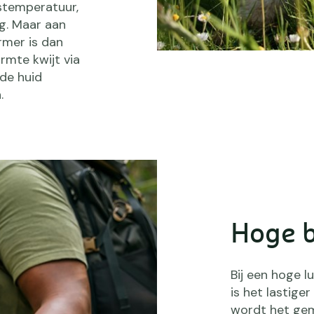
stemperatuur,
g. Maar aan
rmer is dan
rmte kwijt via
de huid
.
Hoge 
Bij een hoge l
is het lastige
wordt het gem