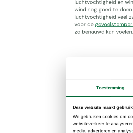
luchtvochtigheid en win
wind nog goed te doen zi
luchtvochtigheid veel 
voor de
gevoelstemper
zo benauwd kan voelen.
Hoge lucht
Bij een hoge luchtvocht
Toestemming
moelijker om op tempera
gevaarlijk zijn. Het is 
en dat je weet welke ex
Deze website maakt gebruik
We gebruiken cookies om cont
Sportieve mensen hebben
websiteverkeer te analyseren
leven leiden. Extra ris
media, adverteren en analys