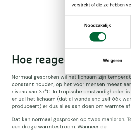
ouderen, zieken en kind
verstrekt of die ze hebben v
Toestemmingsselectie
Noodzakelijk
Hoe reageert je lichaa
Weigeren
Normaal gesproken wil het lichaam zijn tempera
constant houden, op het voor mensen meest a
niveau van 37°C. In tropische omstandigheden is 
en zal het lichaam (dat al wandelend zelf óók w
produceert) er dus alles aan doen om warmte af 
Dat kan normaal gesproken op twee manieren. Te
een droge warmtestroom. Wanneer de