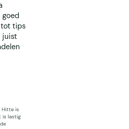
a
m goed
tot tips
juist
ndelen
Hitte is
is lastig
 de