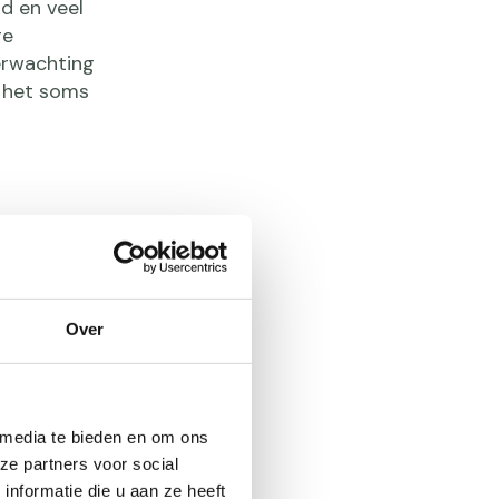
d en veel
ge
erwachting
 het soms
het
Over
an dan
de risico’s
 media te bieden en om ons
j inactief
ze partners voor social
en gehad,
nformatie die u aan ze heeft