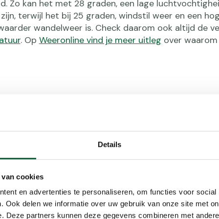
d. Zo kan het met 28 graden, een lage luchtvochtighei
jn, terwijl het bij 25 graden, windstil weer en een ho
zwaarder wandelweer is. Check daarom ook altijd de v
atuur
. Op
Weeronline vind je meer uitleg
over waarom
vochtigheid
igheid kun je minder goed zweten en heeft je lichaam 
Details
tuur te blijven. Fysieke inspanning zoals wandelen k
dan ook belangrijk dat je als wandelaar bewust bent van 
tra voorzorgsmaatregelen je kunt treffen.
 van cookies
ent en advertenties te personaliseren, om functies voor social
 minder (snel) last van hitte dan anderen, die een vri
. Ook delen we informatie over uw gebruik van onze site met on
ico lopen mensen die eerder problemen met hitte hebb
e. Deze partners kunnen deze gegevens combineren met andere i