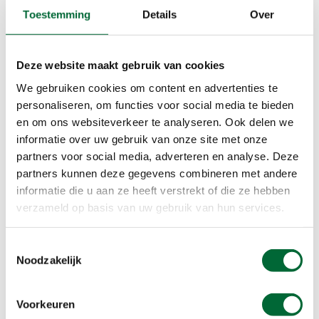
Toestemming
Details
Over
Boswachterij Schoonloo, Drenthe. (Foto: © 825545 van
Deze website maakt gebruik van cookies
pixabay
We gebruiken cookies om content en advertenties te
personaliseren, om functies voor social media te bieden
Boswachterij Schoonloo, Drenthe
en om ons websiteverkeer te analyseren. Ook delen we
In Boswachterij Schoonloo ligt een grote
informatie over uw gebruik van onze site met onze
zwemplas (Ellertshaar), omgeven door een bos.
partners voor social media, adverteren en analyse. Deze
Hier kan je hond prima spelen en zwemmen. In het
partners kunnen deze gegevens combineren met andere
losloopgebied liggen diverse paden waar je kunt
informatie die u aan ze heeft verstrekt of die ze hebben
wandelen door bos en over heide. En wil je meer
verzameld op basis van uw gebruik van hun services.
kilometers maken, dan kun je uiteraard met je
aangelijnde hond door Boswachterij Schoonloo
Toestemmingsselectie
wandelen. Dit gebied bestaat uit een afwisseling
Noodzakelijk
van bossen en open vlakten.
Voorkeuren