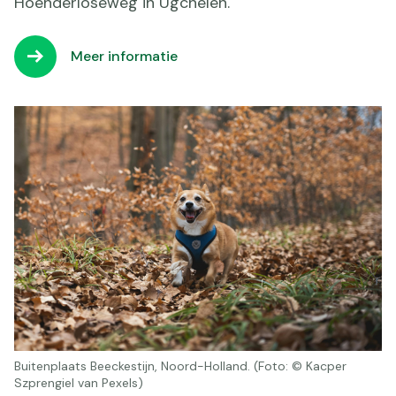
Hoenderloseweg in Ugchelen.
Meer informatie
Buitenplaats Beeckestijn, Noord-Holland. (Foto: © Kacper
Szprengiel van Pexels)