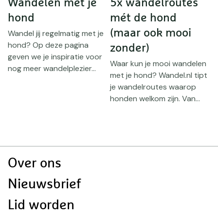
e
Wandelen met je
5x wandelroutes
D
hond
mét de hond
e
(maar ook mooi
Wandel jij regelmatig met je
hond? Op deze pagina
zonder)
geven we je inspiratie voor
Waar kun je mooi wandelen
W
nog meer wandelplezier...
n
met je hond? Wandel.nl tipt
j
je wandelroutes waarop
i
honden welkom zijn. Van...
c
en
Doormat
Over ons
navigatie
Nieuwsbrief
Lid worden